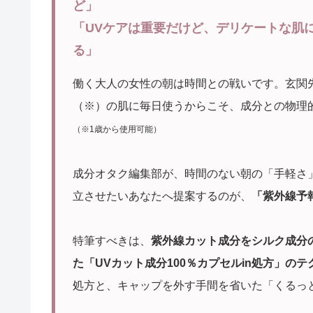
ど」
「UVケアは重要だけど、デリケートな肌
る」
働く大人の女性の朝は時間との戦いです。玄関
（※）の肌に毎日使うからこそ、成分との物理
（※1歳から使用可能）
成分オタク編集部が、時間のない朝の「手軽さ
立させたいあなたへ提案するのが、
「紫外線予
特筆すべきは、
紫外線カット成分をシルク成分
た「UVカット成分100％カプセルin処方」の
処方と、キャップを外す手間を省いた「くるっ