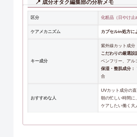
📍 成分オタク編集部の分析メモ
区分
化粧品（日やけ止
ケアメカニズム
カプセルin処方
紫外線カット成分
こだわりの厳選設
キー成分
ベンフリー、アル
保湿・整肌成分：
合
UVカット成分の
おすすめな人
朝の忙しい時間に
ケアしたい働く大