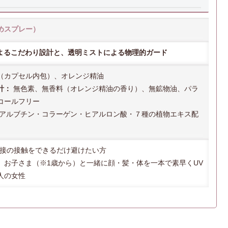
めスプレー）
によるこだわり設計と、透明ミストによる物理的ガード
（カプセル内包）、オレンジ精油
計：
無色素、無香料（オレンジ精油の香り）、無鉱物油、パラ
コールフリー
アルブチン・コラーゲン・ヒアルロン酸・７種の植物エキス配
直接の接触をできるだけ避けたい方
、お子さま（※1歳から）と一緒に顔・髪・体を一本で素早くUV
人の女性