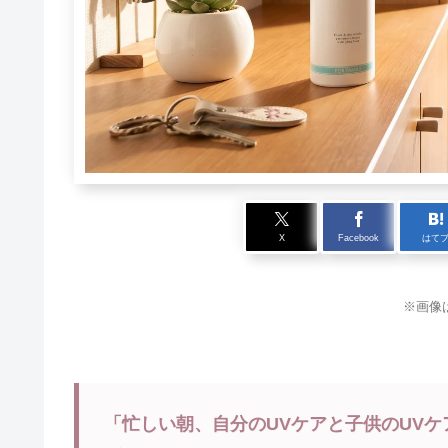
X
Facebook
はて
※画像
「忙しい朝、自分のUVケアと子供のUV