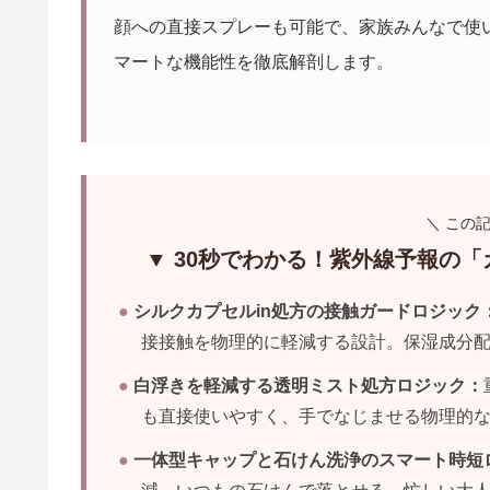
顔への直接スプレーも可能で、家族みんなで使
マートな機能性を徹底解剖します。
＼ この
▼ 30秒でわかる！紫外線予報の
●
シルクカプセルin処方の接触ガードロジック
接接触を物理的に軽減する設計。保湿成分
●
白浮きを軽減する透明ミスト処方ロジック：
も直接使いやすく、手でなじませる物理的
●
一体型キャップと石けん洗浄のスマート時短