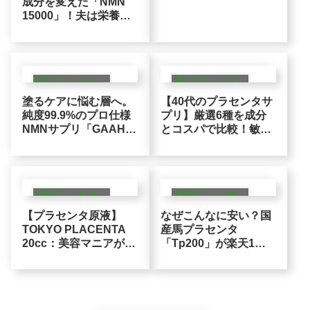
成分を変えた「NMN
15000」！夫は栄養、
妻は美容が合理的な理
由
美容サプリ・インナーケア
美容サプリ・インナーケア
塗るケアに悩む層へ。
【40代のプラセンタサ
純度99.9%のプロ仕様
プリ】厳選6種を成分
NMNサプリ「GAAH」
とコスパで比較！敏感
が選ばれるロジック
肌が選ぶべき「アミノ
酸戦略」
美容サプリ・インナーケア
美容サプリ・インナーケア
【プラセンタ原液】
なぜこんなに安い？国
TOKYO PLACENTA
産馬プラセンタ
20cc：美容マニアが行
「Tp200」が楽天1
き着く高純度の結論
位！コスパ重視の40代
が選ぶ原価論理