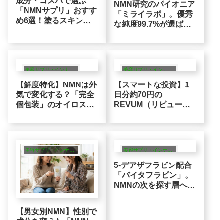
成分・コスパで選ぶ
NMN研究のパイオニア
「NMNサプリ」おすす
「ミライラボ」。優秀
め6選！塗るスキンケ
な純度99.7%が選ばれ
アが合わない人こそ飲
続けるロジカルな理由
むべき？
美容サプリ・インナーケア
美容サプリ・インナーケア
【鮮度特化】NMNは外
【スマートな投資】1
気で変化する？「完全
日分約70円の
個包装」のオイロスト
REVUM（リビュー
が本物志向に選ばれる
ム）の安さのロジッ
ロジック
ク！コスパ派の頼れる
味方？
美容サプリ・インナーケア
美容サプリ・インナーケア
5-デアザフラビン配合
「バイタフラビン」。
NMNの次を探す層への
次世代サプリのロジッ
ク
【男女別NMN】性別で