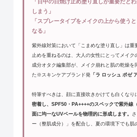
「日中の日焼け止め塗り直しが重要だとわ
しまう」
「スプレータイプをメイクの上から使うと
なる」
紫外線対策において「こまめな塗り直し」は重
止めを重ねるのは、大人の女性にとってメイク
成分オタク編集部が、メイク崩れと肌の乾燥を
た※スキンケアブランド発
「ラ ロッシュ ポゼ
特筆すべきは、顔に直接吹きかけても白くなり
密着し、SPF50・PA++++のスペックで紫
面に均一なUVベールを物理的に形成します。
さ
ー（整肌成分）」を配合し、夏の環境下でも肌