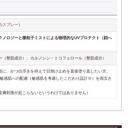
めスプレー）
テクノロジーと微粒子ミストによる物理的なUVプロテクト（顔へ
ー（整肌成分）、カルノシン・トコフェロール（整肌成分）
軽に、かつ白浮きを抑えて日焼け止めを直接塗り直したい方。
、敏感肌への配慮（敏感肌を考慮したこだわり設計※）を両立さ
皮膚刺激が起こらないというわけではありません）