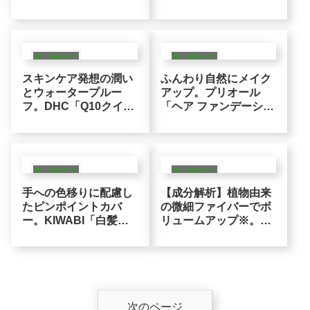
マスカラ」速乾＆物理
ーラー」とかすだけで
的カバーロジック※
「ちらほら白髪」をカ
バー※
髪・頭皮ケア
髪・頭皮ケア
スキンケア発想の潤い
ふんわり自然にメイク
とウォータープルー
アップ。プリオール
フ。DHC「Q10クイッ
「ヘア ファンデーショ
ク白髪かくし」のさら
ン」で楽しむ髪のファ
さら着色ロジック
ンデーション設計
髪・頭皮ケア
髪・頭皮ケア
手への色移りに配慮し
【成分解析】植物由来
たピンポイントカバ
の微細ファイバーでボ
ー。KIWABI「白髪隠
リュームアップ※。ウ
しカラーリングブラ
ェルシークレットの
シ」お出かけ前の生え
「物理的白髪カバー」
際にサッとひと塗り
ロジック
次のページ