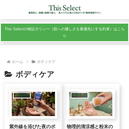
This Selectの検証ポリシー（肌への優しさを最優先にする約束）はこち
ら
ホーム
ボディケア
ボディケア
ボディケア
ボディケア
紫外線を浴びた夜のボ
物理的清涼感と粉末の