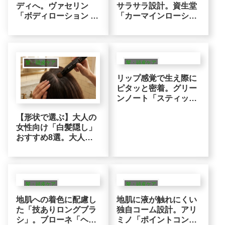
ディへ。ヴァセリン
サラサラ設計。資生堂
「ボディローション ナ
「カーマインローショ
イトリペア」グルタチ
ン」紫外線を浴びた大
オン＋4種のヒアルロ
人の肌へのアフターケ
ン酸の集中保湿ロジッ
アロジック
ク
髪・頭皮ケア
髪・頭皮ケア
リップ感覚で生え際に
ピタッと密着。グリー
ンノート「スティック
型」植物エキスによる
【形状で選ぶ】大人の
自然派白髪カバー※
女性向け「白髪隠し」
おすすめ8選。大人の
女性に寄り添う「メイ
クアップ発想」の白髪
カバー※
髪・頭皮ケア
髪・頭皮ケア
地肌への着色に配慮し
地肌に液が触れにくい
た「技ありロングブラ
独自コーム設計。アリ
シ」。ブローネ「ヘア
ミノ「ポイントコンシ