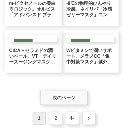
m-ピクセノールの美白
-8℃の物理的ひんやり
※ロジック。オルビス
冷感。ネイリパ「冷感
「アドバンスド ブライ
ゼリーマスク」コンデ
トニング セラム」のこ
ィションに合わせて6
だわり浸透設計（角質
種から選ぶ大人のアフ
層まで）
ターケア
フェイスケア
フェイスケア
CICA＋セラミドの潤
Wビタミンで潤いサポ
いベール。VT「デイリ
ート。メラノCC「集
ースージングマスク
中対策マスク」紫外線
2X」紫外線を浴びた大
を浴びた日のスマート
人の肌に寄り添う整肌
な整肌習慣
ロジック
次のページ
次
1
2
44