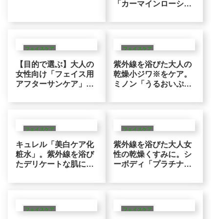
「カーマインローショ
ク
ン」紫外線を浴びた大
人の肌へのアフターケ
アロジック
フェイスケア
フェイスケア
【目的で選ぶ】大人の
紫外線を浴びた大人の
女性向け「フェイス用
乾燥小ジワ※をケア。
アフターサンケア」お
ミノン「うるおいぷる
すすめ8選。美白※・
ぷるしっとり肌マス
マスク・整肌などアプ
ク」アミノ酸の潤いベ
ローチで選ぶ
ールロジック
フェイスケア
フェイスケア
キュレル「美白ケア化
紫外線を浴びた大人女
粧水」。紫外線を浴び
性の乾燥くすみに。シ
たデリケートな肌に寄
ーボディ「プラチナVC
り添う薬用美白※と整
セラム」プラチナ＋
肌ロジック
VC200の潤いによる整
肌ロジック
フェイスケア
フェイスケア