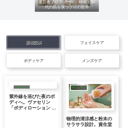
運営者プロフィール：49歳で30
代の肌を保つプロの哲学
新着記事
フェイスケア
ボディケア
メンズケア
ボディケア
ボディケア
紫外線を浴びた夜のボ
ディへ。ヴァセリン
「ボディローション ナ
イトリペア」グルタチ
物理的清涼感と粉末の
オン＋4種のヒアルロ
サラサラ設計。資生堂
ン酸の集中保湿ロジッ