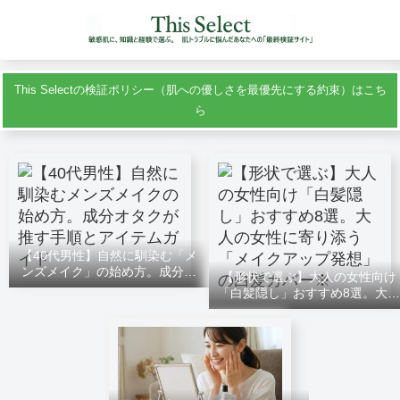
This Selectの検証ポリシー（肌への優しさを最優先にする約束）はこち
ら
【40代男性】自然に馴染む「メ
ンズメイク」の始め方。成分オ
【形状で選ぶ】大人の女性向け
タクがおすすめする手順とアイ
「白髪隠し」おすすめ8選。大人
テムガイド
の女性に寄り添う「メイクアッ
プ発想」の白髪カバー※