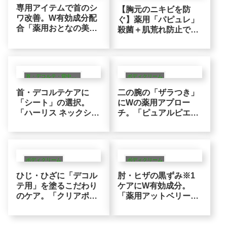
専用アイテムで首のシ
【胸元のニキビを防
ワ改善。W有効成分配
ぐ】薬用「パピュレ」
合「薬用おとなの美く
殺菌＋肌荒れ防止で、
びクリーム」の成分ロ
隠しがちな胸元を魅せ
ジック
る素肌へアプローチ
首・デコルテ・背中ニキビ・全身ケア
ボディクリーム
首・デコルテケアに
二の腕の「ザラつき」
「シート」の選択。
にWの薬用アプロー
「ハーリス ネックシー
チ。「ピュアルピエ」
トマスク」ナノカプセ
保湿＋美白※でなめら
ルで挑む保湿ロジック
かな印象のボディに
ボディクリーム
ボディクリーム
ひじ・ひざに「デコル
肘・ヒザの黒ずみ※1
テ用」を塗るこだわり
ケアにW有効成分。
のケア。「クリアポロ
「薬用アットベリー」
ン」カサカサを「ハト
保湿と肌荒れ防止で整
ムギ＆アンズ」でクリ
えるなめらか素肌
アな印象に