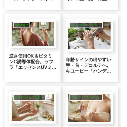
2X」紫外線を浴びた大
スプレーOKな、カプ
人の肌に寄り添う整肌
セルin設計ロジック
ロジック
日焼け止め
首・デコルテ・背中ニキビ・全身ケア
逆さ使用OK＆ビタミ
年齢サインの出やすい
ンC誘導体配合。ラフ
手・首・デコルテへ。
ラ「エッセンスUVミス
キユーピー「ハンデコ
ト」働く女性の肌に寄
ルテ」3種のヒアルロ
り添う10種の美容成分
ン酸で潤いサポート
ロジック
首・デコルテ・背中ニキビ・全身ケア
首・デコルテ・背中ニキビ・全身ケア