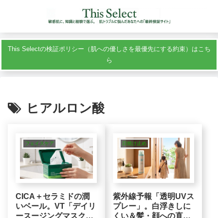
This Selectの検証ポリシー（肌への優しさを最優先にする約束）はこち
ら
ヒアルロン酸
フェイスケア
日焼け止め
CICA＋セラミドの潤
紫外線予報「透明UVス
いベール。VT「デイリ
プレー」。白浮きしに
ースージングマスク
くい＆髪・顔への直接