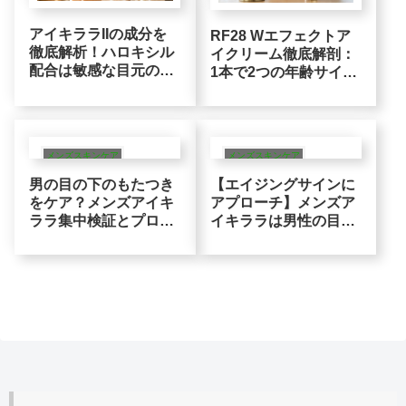
アイキララIIの成分を
RF28 Wエフェクトア
徹底解析！ハロキシル
イクリーム徹底解剖：
配合は敏感な目元の
1本で2つの年齢サイン
「ハリ不足・乾燥くす
に同時にアプローチす
み」にどう働く？
る医薬部外品の実力
メンズスキンケア
メンズスキンケア
男の目の下のもたつき
【エイジングサインに
をケア？メンズアイキ
アプローチ】メンズア
ララ集中検証とプロが
イキララは男性の目の
選ぶアイケアの真実
下の悩みに働く？プロ
が教える「ハリ」の秘
訣