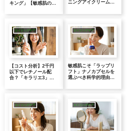
ニングアイクリーム」
キング」【敏感肌の合
の正体。「茶色い影」
理的選択】脱レチノー
は乾燥サイン？
ルで攻めと守りへ
エイジングケア
エイジングケア
敏感肌こそ「ラップリ
【コスト分析】2千円
フト」ナノカプセルを
以下でレチノール配
選ぶべき科学的理由！
合？「キラリエ3」が
高いアイクリームがな
安くても敏感肌に支持
ぜ実感しにくいか？？
される裏事情
エイジングケア
エイジングケア