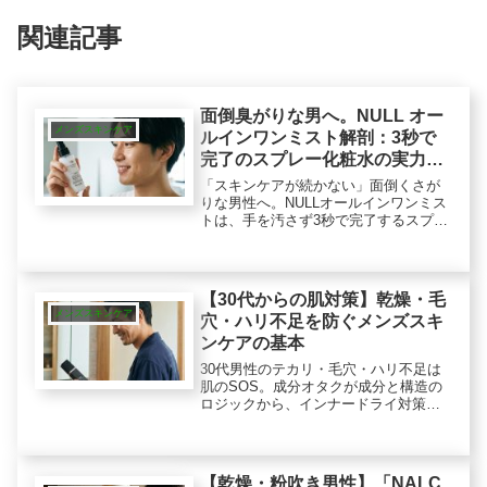
関連記事
面倒臭がりな男へ。NULL オー
メンズスキンケア
ルインワンミスト解剖：3秒で
完了のスプレー化粧水の実力と
は？
「スキンケアが続かない」面倒くさが
りな男性へ。NULLオールインワンミス
トは、手を汚さず3秒で完了するスプレ
ー化粧水です。ベタつきにくくスマホ
もすぐ触れる！ズボラ派の功利的な選
択。その実力と、ジェルとの違いを徹
底レビューします。
【30代からの肌対策】乾燥・毛
メンズスキンケア
穴・ハリ不足を防ぐメンズスキ
ンケアの基本
30代男性のテカリ・毛穴・ハリ不足は
肌のSOS。成分オタクが成分と構造の
ロジックから、インナードライ対策や
レチノール誘導体によるケアを解説。
流行に惑わされず、潤いバランスを整
える「理にかなった戦略」で大人の清
潔感のある印象をサポートしましょ
【乾燥・粉吹き男性】「NALC