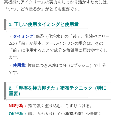
高機能なアイクリームの実力をしっかり活かすためには、
「いつ、どう塗るか」がとても重要です。
1. 正しい使用タイミングと使用量
・
タイミング:
保湿（化粧水）の「後」、乳液やクリー
ムの「前」が基本。オールインワンの場合は、その
「前」に使用することで成分を角質層に届けやすくし
ます。
・
使用量:
片目につき米粒1つ分（1プッシュ）で十分
です。
2. 「摩擦を極力抑えた」塗布テクニック（特に
重要）
NG行為：
指で強く塗り込む、こすりつける。
OK行為：
特に力の入りにくい
薬指の腹
に少量取り、