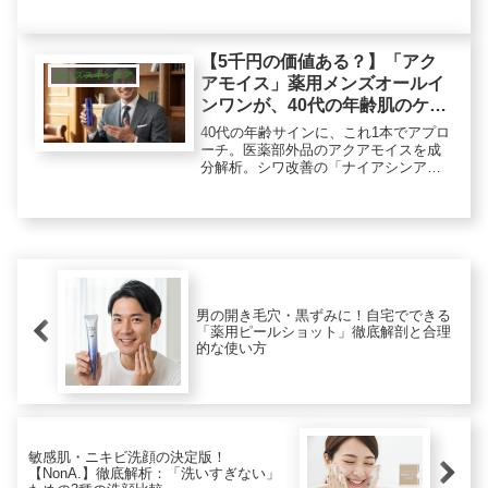
ぜチクチク感が肌に良いのか？その科
学的根拠を成分オタクが解説。
【5千円の価値ある？】「アク
メンズスキンケア
アモイス」薬用メンズオールイ
ンワンが、40代の年齢肌のケア
を変える理由
40代の年齢サインに、これ1本でアプロ
ーチ。医薬部外品のアクアモイスを成
分解析。シワ改善の「ナイアシンアミ
ド」×肌荒れ予防成分のW配合が、なぜ
一般的な化粧水と一線を画すのか？成
分オタクが認める「塗る自己投資」の
実力。
男の開き毛穴・黒ずみに！自宅でできる
「薬用ピールショット」徹底解剖と合理
的な使い方
敏感肌・ニキビ洗顔の決定版！
【NonA.】徹底解析：「洗いすぎない」