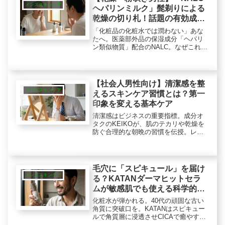
う。
メンズスキンケア
ヘパリンミルク」髭剃りによる
乾燥の切り札！話題の有効成分
配合
「化粧品の化粧水では潤わない」あな
たへ。医薬部外品の保湿成分「ヘパリ
ン類似物質」配合のNALC。なぜこれが
髭剃りによる乾燥ダメージへの頼れる
ツールなのか？アルコールフリーで肌
に配慮した、医薬部外品の実力を成分
オタクが徹底解説します。
【社会人男性向け】清潔感を整
メンズスキンケア
えるスキンケア習慣とは？第一
印象を変える基本ケア
清潔感はビジネスの重要指標。成分オ
タクのKEIKOが、肌のテカリや乾燥を
防ぐ合理的な朝晩の習慣を伝授。レチ
ノール誘導体などの成分ロジックに基
づき、忙しい社会人がスムーズに「健
康的な大人の印象」を構築するための
スキンケア戦略を徹底解説します。
毛穴に「スピキュール」を届け
メンズスキンケア
る？KATANダーマヒットセラ
ムが敏感肌でも使える科学的理
由
化粧水が弾かれる。40代の頑固な古い
角質に突破口を。KATANはスピキュー
ルで角質層に浸透させCICAで癒やす、
敏感肌のための攻めの美容液です。な