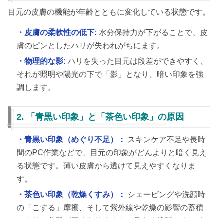
目元の皮膚の機能が年齢とともに変化している状態です。
・皮膚の柔軟性の低下:
水分保持力が下がることで、皮
膚のピンとしたハリが失われがちにます。
・物理的な影:
ハリを失った目元は段差ができやすく、
それが照明や陽光の下で「影」となり、暗い印象を強
調します。
2. 「青黒い印象」と「茶色い印象」の原因
・青黒い印象（めぐり不足）：
スキンケア不足や長時
間のPC作業などで、目元の印象がどんよりと暗く見え
る状態です。薄い皮膚から透けて見えやすくなりま
す。
・茶色い印象（乾燥くすみ）：
シェービングや洗顔時
の「こする」摩擦、そして紫外線や乾燥の影響の蓄積