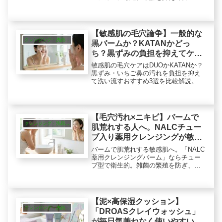
脂を落とすDISMやエレクトーレなど、
成分のプロが機能性で選ぶ夜の洗顔戦
略を解説します。年齢に応じた適切な
ケアで、クリアな印象の素肌へ。
【敏感肌の毛穴論争】一般的な
クレンジング・洗顔・ピーリング
黒バームか？KATANかどっ
ち？黒ずみの負担を抑えてケア
する本命比較
敏感肌の毛穴ケアはDUOかKATANか？
黒ずみ・いちご鼻の汚れを負担を抑え
て洗い流すおすすめ3選を比較解説。摩
擦を軽減して汚れを絡め取る「プロ直
伝の乳化法」や、ニキビ・角栓対策も
網羅。成分重視で選ぶ、肌に優しい本
命はこれ！
【毛穴汚れ×ニキビ】バームで
クレンジング・洗顔・ピーリング
肌荒れする人へ。NALCチュー
ブ入り薬用クレンジングが敏感
肌の本命
バームで肌荒れする敏感肌へ。「NALC
薬用クレンジングバーム」ならチュー
ブ型で衛生的。雑菌の繁殖を防ぎ、有
効成分がニキビ・肌荒れを防ぎます。
ジャー型との違いや成分も解析。毛穴
汚れと肌荒れ予防を両立する「守り」
のケアを解説します。
【泥×高保湿クッション】
クレンジング・洗顔・ピーリング
「DROASクレイウォッシュ」
が毎日気兼ねなく使いやすい