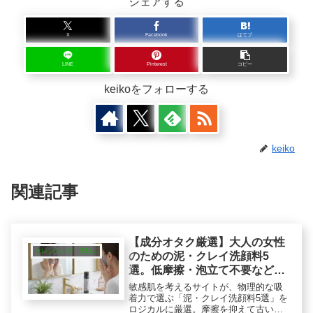
シェアする
X
Facebook
はてブ
LINE
Pinterest
コピー
keikoをフォローする
keiko
関連記事
【成分オタク厳選】大人の女性
クレンジング・洗顔・ピーリング
のための泥・クレイ洗顔料5
選。低摩擦・泡立て不要など機
能性で選ぶ夜洗顔
敏感肌を考えるサイトが、物理的な吸
着力で選ぶ「泥・クレイ洗顔料5選」を
ロジカルに厳選。摩擦を抑えて古い皮