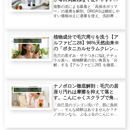
「低摩擦洗顔」の理由
複数の泥による吸着と「高保水ポリマ
ー」の連携を解剖。DROASは継続しや
すい価格ゆえに適量を使え、洗顔摩擦
という気になる負担を物理的に軽減で
きる。成分オタク編集部が、毎日の洗
顔を低摩擦に変える合理的な選択肢を
提示します。
植物成分で毛穴周りを洗う【ア
クレンジング・洗顔・ピーリング
ルファピニ28】98%天然由来※
の「ボタニカルセラムクレンジ
ング」の実力
毛穴の黒ずみ・ザラつきに悩むナチュ
ラル派へ。植物酵素の古い角質を「分
解」する【アルファピニ28】を徹底レ
ビュー。98%天然由来、月桃の恵みで
肌に優しく汚れをオフ。W洗顔不要の
とろみリキッドで、透明感あふれる素
肌印象へ導きます。
ナノポロン徹底解剖：毛穴の居
クレンジング・洗顔・ピーリング
座り汚れは摩擦を抑えて落と
す。こんにゃくスクラブで角質
ケア！販売店も
「自己流のゴシゴシ洗いで、肌に負担
が…」そんな経験はありませんか？ナ
ノポロンなら、ぷるぷるのこんにゃく
スクラブととろみジェルで、優しく汚
れを吸着オフ！顔だけでなく肘や膝の
ゴワつきケアにも。実際の使い心地や