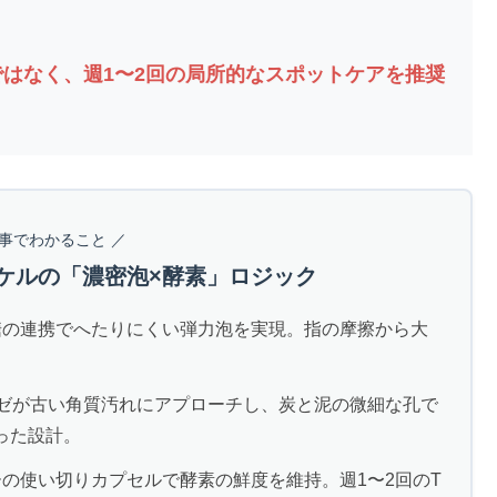
毎日ではなく、週1〜2回の局所的なスポットケアを推奨
記事でわかること ／
ンケルの「濃密泡×酵素」ロジック
糖の連携でへたりにくい弾力泡を実現。指の摩擦から大
ゼが古い角質汚れにアプローチし、炭と泥の微細な孔で
った設計。
の使い切りカプセルで酵素の鮮度を維持。週1〜2回のT