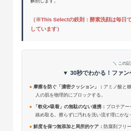
解剖します。
（※This Selectの鉄則：酵素洗顔は
しています）
＼ この
▼ 30秒でわかる！ファ
●
摩擦を防ぐ「濃密クッション」：
アミノ酸と
人の肌を物理的にブロックする。
●
「軟化×吸着」の無駄のない連携：
プロテアー
絡め取る。擦らずに汚れを洗い流す理にかな
●
鮮度を保つ無添加と局所的ケア：
防腐剤フリー