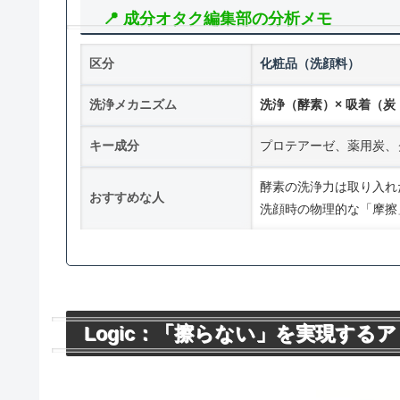
📍 成分オタク編集部の分析メモ
区分
化粧品（洗顔料）
洗浄メカニズム
洗浄（酵素）× 吸着（炭
キー成分
プロテアーゼ、薬用炭、
酵素の洗浄力は取り入れ
おすすめな人
洗顔時の物理的な「摩擦
Logic：「擦らない」を実現する