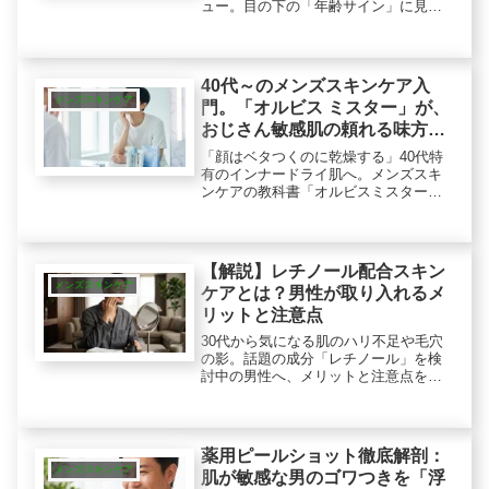
ュー。目の下の「年齢サイン」に見え
る原因を解説し、目の下特化ケアの必
要性と、ポテンシャルを引き出す正し
い使い方をプロが伝授します。
40代～のメンズスキンケア入
メンズスキンケア
門。「オルビス ミスター」が、
おじさん敏感肌の頼れる味方に
なる理由
「顔はベタつくのに乾燥する」40代特
有のインナードライ肌へ。メンズスキ
ンケアの教科書「オルビスミスター」
を成分解析。なぜおじさん肌の頼れる
味方なのか？敏感肌に寄り添ったオイ
ルカット処方と、980円トライアルの実
力を徹底検証。
【解説】レチノール配合スキン
メンズスキンケア
ケアとは？男性が取り入れるメ
リットと注意点
30代から気になる肌のハリ不足や毛穴
の影。話題の成分「レチノール」を検
討中の男性へ、メリットと注意点を詳
しく解説します。肌への負担を考慮し
た成分の選び方や、初心者におすすめ
の「パルミチン酸レチノール」の魅力
など、失敗を防ぐロジックを伝授。
薬用ピールショット徹底解剖：
メンズスキンケア
肌が敏感な男のゴワつきを「浮