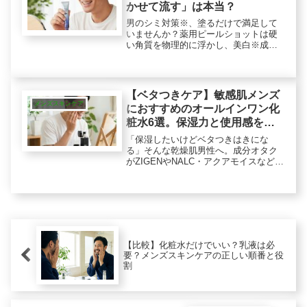
かせて流す」は本当？
男のシミ対策※、塗るだけで満足して
いませんか？薬用ピールショットは硬
い角質を物理的に浮かし、美白※成分
を角質層に届ける攻めのケアです。
「浮かして落とす」のポテンシャルと
は。敏感肌でも使いやすい？RF28との
違いも含めて実機レビュー。（※メラ
【ベタつきケア】敏感肌メンズ
ニンの生成を抑えて、シミ・そばかす
メンズスキンケア
におすすめのオールインワン化
を防ぐ）
粧水6選。保湿力と使用感を徹
底比較
「保湿したいけどベタつきはきにな
る」そんな乾燥肌男性へ。成分オタク
がZIGENやNALC・アクアモイスなど、
高保湿かつサラサラな使用感のメンズ
オールインワン6選を徹底比較。40代の
乾燥・テカリ対策に理想的な「本命の1
本」を見つけてください。
【比較】化粧水だけでいい？乳液は必
要？メンズスキンケアの正しい順番と役
割