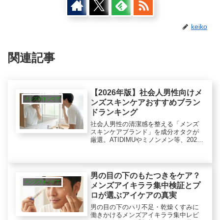
keiko
関連記事
【2026年版】社会人男性向けメ
メンズスキンケア
ンズスキンケアおすすめブラン
ドランキング
社会人男性の清潔感を整える「メンズ
スキンケアブランド」を成分オタクが
厳選。ATIDIMUやミノンメン等、2026
年最新のおすすめ6ブランドをロジカル
に解説。30代からのエイジングケアや
乾燥対策など、あなたの肌への「適し
た投資先」が必ず見つかる決定版で
男の目の下のもたつきをケア？
す。
メンズスキンケア
メンズアイキララ集中検証とプ
ロが選ぶアイケアの真実
男の目の下のハリ不足・乾燥くすみに
働きかけるメンズアイキララ集中レビ