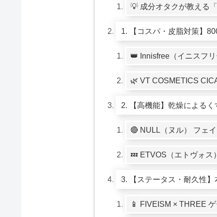
💡 成分オタクが教え
1. 【コスパ・皮脂対策】
👑 Innisfree（イ
🌿 VT COSMETICS
2. 【高機能】乾燥による
🔴 NULL（ヌル） フ
💤 ETVOS（エトヴォ
3. 【ステータス・耐久性
📱 FIVEISM × THR