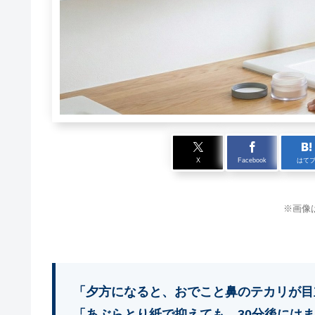
X
Facebook
はて
※画像
「夕方になると、おでこと鼻のテカリが目
「あぶらとり紙で抑えても、30分後には