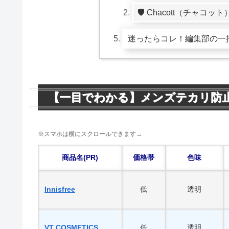
🛡️ Chacott（チャ
迷ったらコレ！編集部の一
【一目でわかる】メンズテカリ防止
※スマホは横にスクロールできます→
商品名(PR)
価格帯
色味
Innisfree
低
透明
VT COSMETICS
低
透明