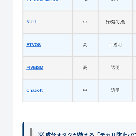
NULL
中
緑/紫/肌色
ETVOS
高
半透明
FIVEISM
高
透明
Chacott
中
透明
💡 成分オタクが教える「テカリ防止パ