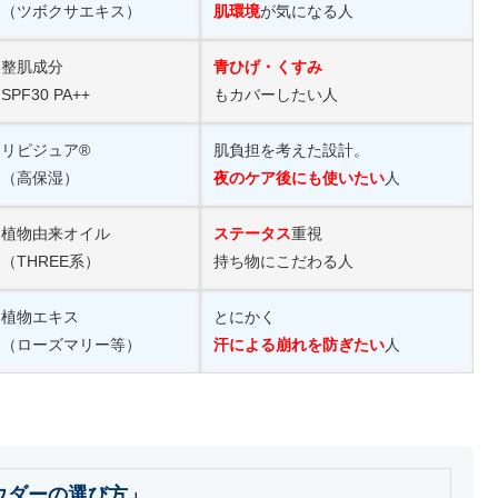
（ツボクサエキス）
肌環境
が気になる人
整肌成分
青ひげ・くすみ
SPF30 PA++
もカバーしたい人
リピジュア®
肌負担を考えた設計。
（高保湿）
夜のケア後にも使いたい
人
植物由来オイル
ステータス
重視
（THREE系）
持ち物にこだわる人
植物エキス
とにかく
（ローズマリー等）
汗による崩れを防ぎたい
人
ウダーの選び方」