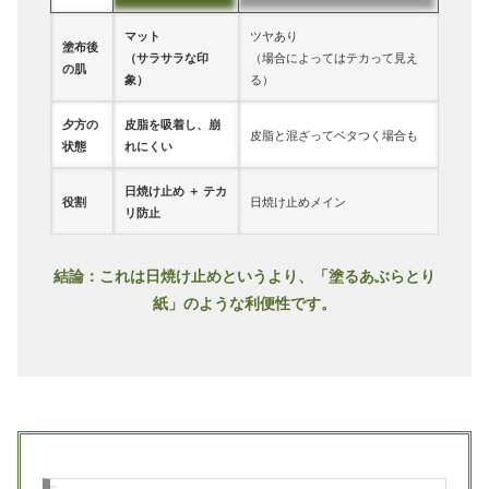
マット
ツヤあり
塗布後
（サラサラな印
（場合によってはテカって見え
の肌
象）
る）
夕方の
皮脂を吸着し、崩
皮脂と混ざってベタつく場合も
状態
れにくい
日焼け止め ＋ テカ
役割
日焼け止めメイン
リ防止
結論：これは日焼け止めというより、「塗るあぶらとり
紙」のような利便性です。