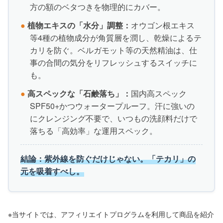
方の額のベタつきを物理的にカバー。
●
植物エキスの「水分」調整：
オウゴン根エキス
等4種の植物成分が角質層を潤し、乾燥によるテ
カリを防ぐ。ベルガモット等の天然精油は、仕
事の合間の気分をリフレッシュするスイッチに
も。
●
高スペックな
「石鹸落ち」：
国内高スペック
SPF50+かつウォータープルーフ。汗に強いの
にクレンジング不要で、いつもの洗顔料だけで
落ちる「高効率」な運用スペック。
結論：紫外線を防ぐだけじゃない。「テカリ」の
元を吸着すべし。
※当サイトでは、アフィリエイトプログラムを利用して商品を紹介