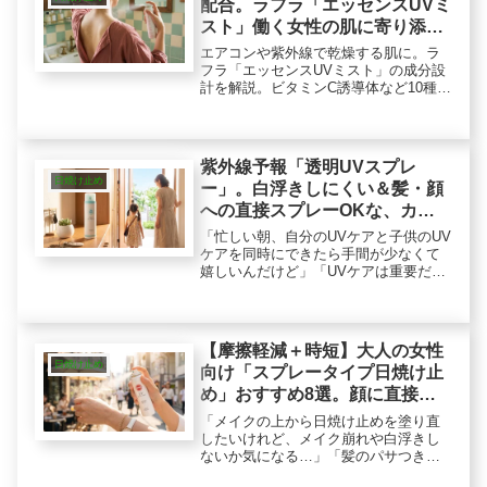
配合。ラフラ「エッセンスUVミ
スト」働く女性の肌に寄り添う
10種の美容成分ロジック
エアコンや紫外線で乾燥する肌に。ラ
フラ「エッセンスUVミスト」の成分設
計を解説。ビタミンC誘導体など10種の
美容成分で肌に潤いを与え、天然オレ
ンジの香りで日中の塗り直しを心地よ
いリフレッシュ時間に変える、大人の
ためのスマートなUVミストです。
紫外線予報「透明UVスプレ
日焼け止め
ー」。白浮きしにくい＆髪・顔
への直接スプレーOKな、カプ
セルin設計ロジック
「忙しい朝、自分のUVケアと子供のUV
ケアを同時にできたら手間が少なくて
嬉しいんだけど」「UVケアは重要だけ
ど、デリケートな肌にUVカット成分が
直接触れ続けるのは少し気になる」働
く大人の女性の朝は時間との戦いで
す。玄関先でサッとUVケアを済...
【摩擦軽減＋時短】大人の女性
日焼け止め
向け「スプレータイプ日焼け止
め」おすすめ8選。顔に直接使
用、香り、冷感など機能性で選
「メイクの上から日焼け止めを塗り直
ぶ
したいけれど、メイク崩れや白浮きし
ないか気になる…」「髪のパサつき
や、手が届かない背中のUVケアを時短