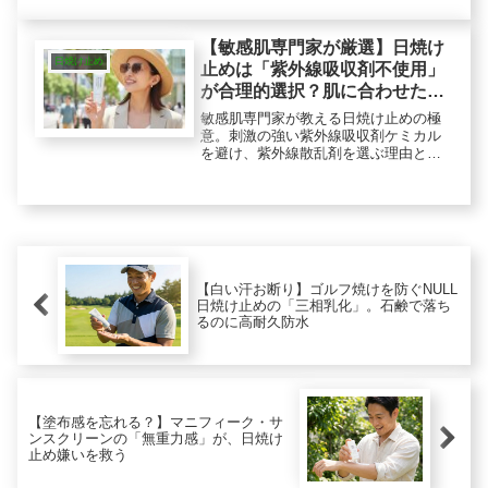
でスマートに済ませたい」紫外線対策
の基本は「こまめな塗り直し」です
が、忙しい大人の女性にとって、日中
【敏感肌専門家が厳選】日焼け
の塗...
日焼け止め
止めは「紫外線吸収剤不使用」
が合理的選択？肌に合わせた選
び方とプロの低刺激ケア
敏感肌専門家が教える日焼け止めの極
意。刺激の強い紫外線吸収剤ケミカル
を避け、紫外線散乱剤を選ぶ理由と
は？肌を労わる「摩擦を極力抑えた」
のクレンジング負担と、石鹸で落ちる
高機能日焼け止めをプロが厳選してご
紹介します。
【白い汗お断り】ゴルフ焼けを防ぐNULL
日焼け止めの「三相乳化」。石鹸で落ち
るのに高耐久防水
【塗布感を忘れる？】マニフィーク・サ
ンスクリーンの「無重力感」が、日焼け
止め嫌いを救う