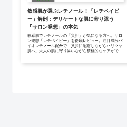
敏感肌が選ぶレチノール！「レチベイビ
ー」解剖：デリケートな肌に寄り添う
「サロン発想」の本気
敏感肌でレチノールの「負担」が気になる方へ。サロ
ン発想「レチベイビー」を徹底レビュー。注目成分バ
イオレチノール配合で、負担に配慮しながらハリツヤ
肌へ。大人の肌に寄り添いながら積極的なケアができ
る理由と実際の使用感を解説します。