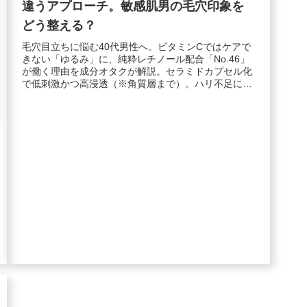
違うアプローチ。敏感肌男の毛穴印象を
どう整える？
毛穴目立ちに悩む40代男性へ。ビタミンCではケアで
きない「ゆるみ」に、純粋レチノール配合「No.46」
が働く理由を成分オタクが解説。セラミドカプセル化
で低刺激かつ高浸透（※角質層まで）。ハリ不足にア
プローチする攻めのケアです。