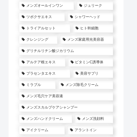
メンズオールインワン
ジュリーク
ツボクサエキス
シャワーヘッド
トライアルセット
ヒト幹細胞
クレンジング
メンズ家庭用光美容器
グリチルリチン酸ジカリウム
アルテア根エキス
ビタミンC誘導体
プラセンタエキス
美容サプリ
ミラブル
メンズ除毛クリーム
メンズ毛穴ケア美容液
メンズスカルプケアシャンプー
メンズハンドクリーム
メンズ洗顔料
アイクリーム
アラントイン