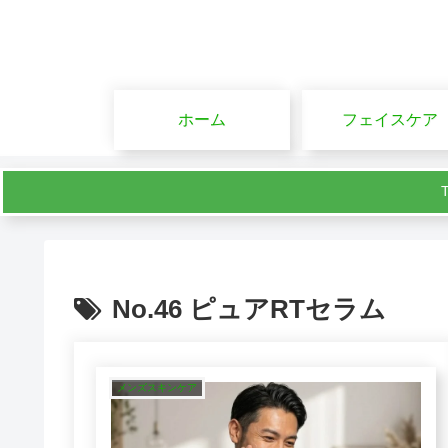
ホーム
フェイスケア
No.46 ピュアRTセラム
メンズスキンケア