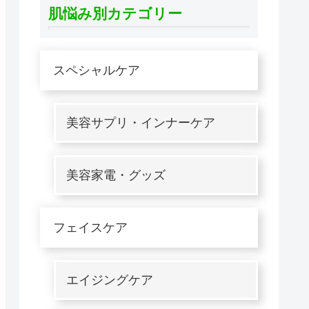
肌悩み別カテゴリー
スペシャルケア
美容サプリ・インナーケア
美容家電・グッズ
フェイスケア
エイジングケア