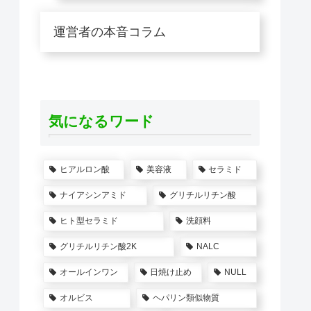
運営者の本音コラム
気になるワード
ヒアルロン酸
美容液
セラミド
ナイアシンアミド
グリチルリチン酸
ヒト型セラミド
洗顔料
グリチルリチン酸2K
NALC
オールインワン
日焼け止め
NULL
オルビス
ヘパリン類似物質