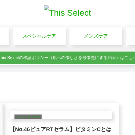
スペシャルケア
メンズケア
This Selectの検証ポリシー（肌への優しさを最優先にする約束）はこち
メンズスキンケア
【No.46ピュアRTセラム】ビタミンCとは