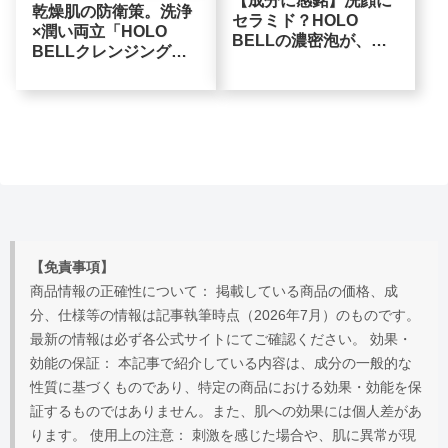
【成分に感銘】洗顔に
乾燥肌の防衛策。洗浄
セラミド？HOLO
×潤い両立「HOLO
BELLの濃密泡が、乾
BELLクレンジングバ
燥肌メンズの常識を塗
ーム」が40代年への合
り替る理由
理的選択
【免責事項】
商品情報の正確性について： 掲載している商品の価格、成
分、仕様等の情報は記事執筆時点（2026年7月）のものです。
最新の情報は必ず各公式サイトにてご確認ください。 効果・
効能の保証： 本記事で紹介している内容は、成分の一般的な
性質に基づくものであり、特定の商品における効果・効能を保
証するものではありません。また、肌への効果には個人差があ
ります。 使用上の注意： 刺激を感じた場合や、肌に異常が現