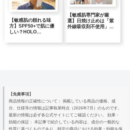
【敏感肌専門家が厳
【敏感肌の頼れる味
選】日焼け止めは「紫
方】SPF50+で肌に優
外線吸収剤不使用」が
しい？HOLO
合理的選択？肌に合わ
BELL「プロテクト保
せた選び方とプロの低
湿UV」を検証
刺激ケア
【免責事項】
商品情報の正確性について： 掲載している商品の価格、成
分、仕様等の情報は記事執筆時点（2026年7月）のものです。
最新の情報は必ず各公式サイトにてご確認ください。 効果・
効能の保証： 本記事で紹介している内容は、成分の一般的な
性質に基づくものであり、特定の商品における効果・効能を保