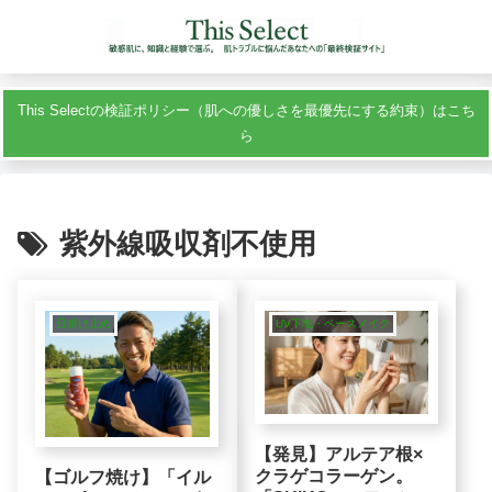
This Selectの検証ポリシー（肌への優しさを最優先にする約束）はこち
ら
紫外線吸収剤不使用
日焼け止め
UV下地・ベースメイク
【発見】アルテア根×
クラゲコラーゲン。
【ゴルフ焼け】「イル