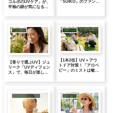
「SUIKO」のファンデ
コルポのUVケア」が、
が敏感肌の“疲れた印
半袖の跡が気になる40
象”をぼかす理由
代男性の味方になる理
由
日焼け止め
日焼け止め
【1本2役】UV＋アウ
【香りで選ぶUV】ジュ
トドア対策！「アロベ
リーク「UVディフェン
ビー」のミストは敏感
ス」で、毎日が楽しく
肌の大人にも合理的な
なる敏感肌の紫外線対
選択
策
メンズ洗顔・クレンジング
日焼け止め