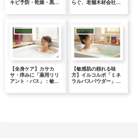
キビ予防・乾燥・黒ず
らぐ、老舗木材会社が
みケアに働く「厳選8
作るヒノキバスソルト
アイテム」比較
保湿入浴剤
保湿入浴剤
【全身ケア】カサカ
【敏感肌の頼れる味
サ・痒みに「薬用リリ
方】イルコルポ「ミネ
アント・バス」：敏感
ラルバスパウダー」の
肌が選ぶべき「弱酸
実力を検証！乾燥を防
性」入浴剤とは？
ぎ温感を保つロジック