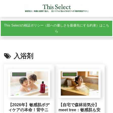
This Selectの検証ポリシー（肌への優しさを最優先にする約束）はこち
ら
入浴剤
ボディケア
保湿入浴剤
【2026年】敏感肌ボデ
【自宅で森林浴気分】
ィケアの本命！背中ニ
meet tree：敏感肌も安