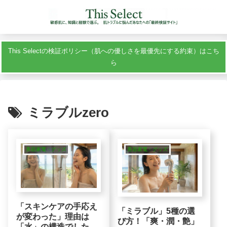
This Selectの検証ポリシー（肌への優しさを最優先にする約束）はこち
ら
ミラブルzero
美容家電・グッズ
美容家電・グッズ
「スキンケアの手応え
「ミラブル」5種の選
が変わった」理由は
び方！「爽・潤・艶」
「水」の構造でした。