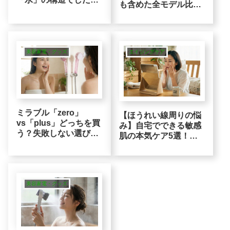
も含めた全モデル比
【ミラブル】検証：敏
較！あなたの「本命」
感肌こそシャワーヘッ
判定ガイド
ドの物理的機能にこだ
わるべき理由
美容家電・グッズ
エイジングケア
ミラブル「zero」
【ほうれい線周りの悩
vs「plus」どっちを買
み】自宅でできる敏感
う？失敗しない選び方
肌の本気ケア5選！ク
と世代別・求める機能
リームからニードルま
別ガイド
でプロが選ぶ合理的選
択
美容家電・グッズ