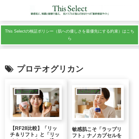
This Selectの検証ポリシー（肌への優しさを最優先にする約束）はこち
ら
プロテオグリカン
エイジングケア
エイジングケア
【RF28比較】「リッ
敏感肌こそ「ラップリ
チ＆リフト」と「リッ
フト」ナノカプセルを