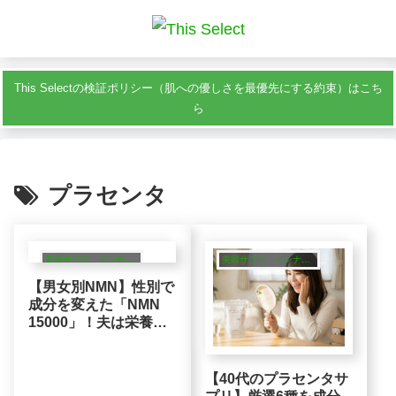
This Selectの検証ポリシー（肌への優しさを最優先にする約束）はこち
ら
プラセンタ
美容サプリ・インナーケア
美容サプリ・インナーケア
【男女別NMN】性別で
成分を変えた「NMN
15000」！夫は栄養、
妻は美容が合理的な理
由
【40代のプラセンタサ