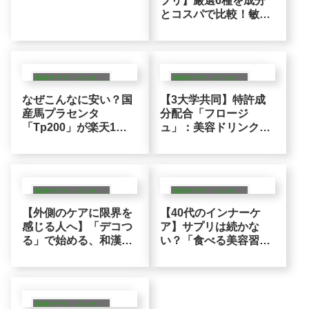
プリ】厳選6種を成分
とコスパで比較！敏感
肌が選ぶべき「アミノ
酸戦略」
美容サプリ・インナーケア
美容サプリ・インナーケア
なぜこんなに安い？国
【3大学共同】特許成
産馬プラセンタ
分配合「フロージ
「Tp200」が楽天1
ュ」：美容ドリンクと
位！コスパ重視の40代
異なる40代のアカデミ
が選ぶ原価論理
ックな投資
美容サプリ・インナーケア
美容サプリ・インナーケア
【外側のケアに限界を
【40代のインナーケ
感じる人へ】「デコつ
ア】サプリは続かな
る」で始める、和漢の
い？「食べる美容習
知恵×21種乳酸菌の論
慣」一期一会で始める
理的インナーケア
水なしプラセンタ
美容サプリ・インナーケア