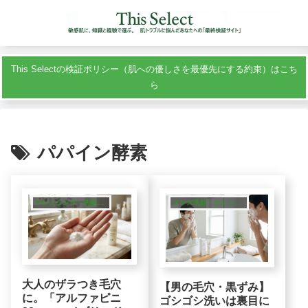
This Selectの検証ポリシー（肌への優しさを最優先にする約束）はこち
ら
パパイン酵素
クレンジング・洗顔・ピーリング
メンズ洗顔・クレンジング
大人のザラつき毛穴
【男の毛穴・黒ずみ】
に。「アルファピニ
ゴシゴシ洗いは裏目に