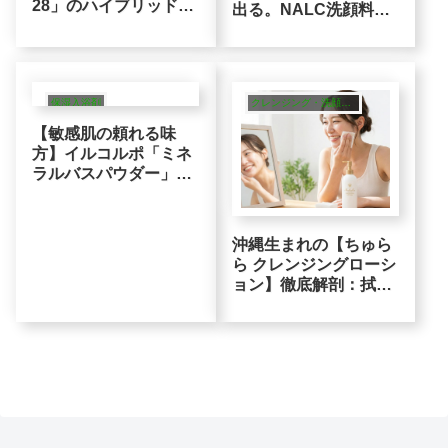
28」のハイブリッド酵
出る。NALC洗顔料は
素洗顔がデリケートな
「酵素×泥」で汚れを
肌に選ばれる理由
吸着して流す
保湿入浴剤
クレンジング・洗顔・ピーリング
【敏感肌の頼れる味
方】イルコルポ「ミネ
ラルバスパウダー」の
実力を検証！乾燥を防
ぎ温感を保つロジック
沖縄生まれの【ちゅら
ら クレンジングローシ
ョン】徹底解剖：拭取
るだけで毛穴までクリ
アは本当？