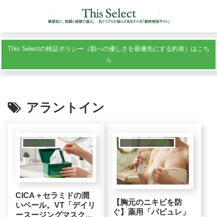
This Selectの検証ポリシー（肌への優しさを最優先にする約束）はこち
ら
アラントイン
フェイスケア
首・デコルテ・背中ニキビ・全身ケア
CICA＋セラミドの潤
【胸元のニキビを防
いベール。VT「デイリ
ぐ】薬用「パピュレ」
ースージングマスク