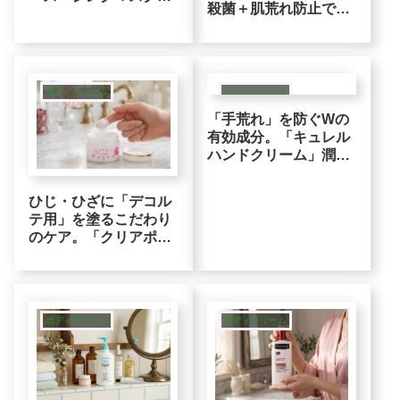
殺菌＋肌荒れ防止で、
2X」紫外線を浴びた大
隠しがちな胸元を魅せ
人の肌に寄り添う整肌
る素肌へアプローチ
ロジック
ボディクリーム
ハンドクリーム
「手荒れ」を防ぐWの
有効成分。「キュレル
ハンドクリーム」潤い
をサポートする薬用セ
ラミドケア
ひじ・ひざに「デコル
テ用」を塗るこだわり
のケア。「クリアポロ
ン」カサカサを「ハト
ムギ＆アンズ」でクリ
アな印象に
ボディクリーム
ボディクリーム