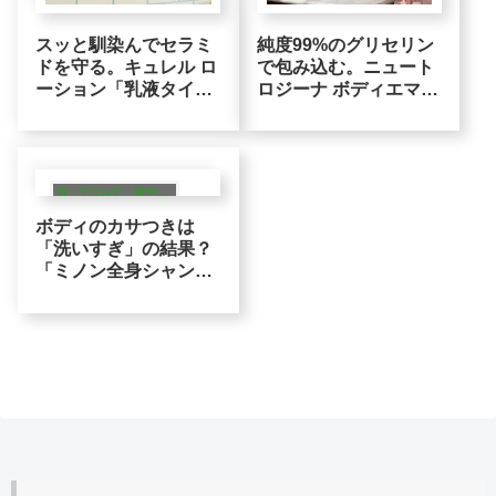
純度99%のグリセリン
スッと馴染んでセラミ
で包み込む。ニュート
ドを守る。キュレル ロ
ロジーナ ボディエマル
ーション「乳液タイ
ジョンの「潤いラッピ
プ」の快適UXロジック
ング」
首・デコルテ・背中ニキビ・全身ケア
ボディのカサつきは
「洗いすぎ」の結果？
「ミノン全身シャンプ
ー」で始めるアミノ酸
系・引き算の洗浄ロジ
ック