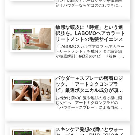
ョン」の白髪カバーロジックを徹底解
剖！パウダーならではのごわつきにく
い仕上がりや、ツバキ種子油などの美
容成分を配合した乾燥対策設計を解
説。素髪感を残して自然に隠したい大
人の女性へ。
敏感な頭皮に「時短」という選
髪・頭皮ケア
択肢を。LABOMOヘアカラート
リートメントの毛髪サイエンス
「LABOMOスカルプアロマ ヘアカラー
トリートメント」を成分オタク編集部
が徹底解剖！約3分のスピード着色（髪
表面）で頭皮への接触時間を短縮する
ロジックや、熱を味方にするトリプル
コーティング処方による色持ち・ツヤ
髪サポートを解説。
パウダー＋スプレーの密着ロジ
髪・頭皮ケア
ック。「アートミクロンプラ
ビ」厳選ボタニカル成分が頭皮
環境もサポート
お出かけ前の白髪や地肌の透け感に悩
む女性へ。アートミクロンプラビの
「パウダー＋スプレー」による自然な
カバーメイク効果を徹底解説。髪に摩
擦をかけないボトル設計や、頭皮環境
を健やかに保つ美容保湿成分の魅力
を、編集部の分析メモと共にお届けし
スキンケア発想の潤いとウォー
ます。
髪・頭皮ケア