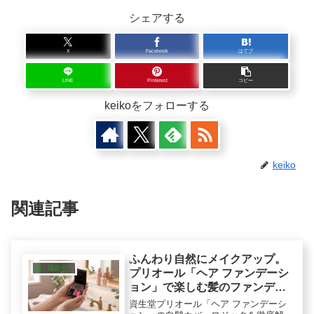
シェアする
X
Facebook
はてブ
LINE
Pinterest
コピー
keikoをフォローする
keiko
関連記事
ふんわり自然にメイクアップ。
髪・頭皮ケア
プリオール「ヘア ファンデーシ
ョン」で楽しむ髪のファンデー
ション設計
資生堂プリオール「ヘア ファンデーシ