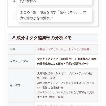
たい女性へ
まとめ：髪・頭皮を潤す「昆布ミネラル」の
力で穏やかな白髪ケア
📍 成分オタク編集部の分析メモ
区分
化粧品（ヘアカラートリートメント／染毛料）
マニキュアタイプ（表面着色） ＋ 利尻昆布と28種
ケアメカニズム
の美容成分による頭皮・毛髪の保湿サポート
天然利尻昆布エキス（フコイダン・アルギン酸
等：保水・保護）
加水分解ケラチン・プラセンタエキス（ハリ・コ
キー成分
シ・毛髪の物理的補修）
カキタンニン、ローマカミツレなど豊富な天然由
来エキス（整肌・保湿）