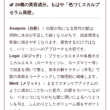
🌿 28種の美容成分。もはや「色づくスカルプ
セラム発想」
Analysis（分析）：
白髪が気になる世代の髪は、
同時に水分が不足して細くなりがちで、頭皮環境も
乾燥に傾きやすくなります。着色するだけではな
く、ハリ・コシへのアプローチも大切です。
Logic（ロジック）：
プラセンタエキスや各種ボタ
ニカルエキス（ローマカミツレ、ローズマリー等）
で頭皮を潤いで整え、加水分解ケラチン（羊毛）で
髪の表面をコーティングして物理的に補修します。
Merit（メリット）：
まるでスキンケアアイテムの
ように成分にこだわった処方。白髪をカバーしなが
ら、ペタンコになりがちな髪に潤いによるハリとコ
シを与え、ふんわりとしたボリューム感をサポート