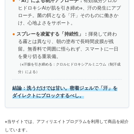
●
「Al」による制汗アプローチ：
有効成分クロル
ヒドロキシAlが肌を引き締め※、汗の発生にアプ
ローチ。菌の餌となる「汗」そのものに働きか
け、心地よさをサポート。
●
スプレーを凌駕する「持続性」：
揮発して終わ
る霧とは異なり、朝の塗布で長時間皮膜が残
留。無香料で周囲に悟られず、スマートに一日
を乗り切る重装備。
（※汗腺を引き締める：クロルヒドロキシアルミニウム（制汗成
分）による）
結論：洗うだけでは甘い。密着ジェルで「汗」を
ダイレクトにブロックするべし。
※当サイトでは、アフィリエイトプログラムを利用して商品を紹介
しています。