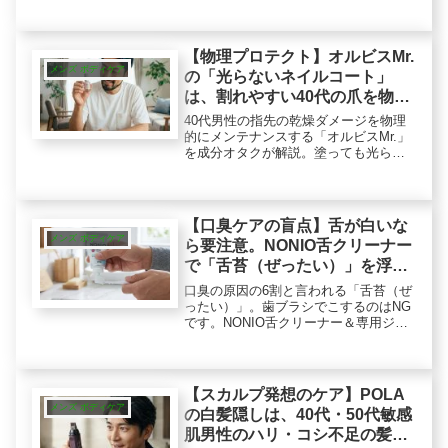
題の二酸化塩素の実力とは？成分オタ
クが推奨する本格ケアで、翌朝のネバ
つきと口臭にアプローチする方法
【物理プロテクト】オルビスMr.
メンズ ボディケア
の「光らないネイルコート」
は、割れやすい40代の爪を物理
的に補強する
40代男性の指先の乾燥ダメージを物理
的にメンテナンスする「オルビスMr.」
を成分オタクが解説。塗っても光らな
いマットな質感で、ビジネスシーンで
もバレずに清潔感を演出します。速乾1
分、除光液でオフ可能。名刺交換に
「清潔感」を演出する、働く男の「お
【口臭ケアの盲点】舌が白いな
守り」です。
メンズ ボディケア
ら要注意。NONIO舌クリーナー
で「舌苔（ぜったい）」を浮か
せて落とすロジカル掃除
口臭の原因の6割と言われる「舌苔（ぜ
ったい）」。歯ブラシでこするのはNG
です。NONIO舌クリーナー＆専用ジェ
ルなら、汚れを浮かせて絡め取り、オ
エッとならずにピンク色の舌へ。成分
オタク編集部が解説する、大人の正し
い舌掃除術。
【スカルプ発想のケア】POLA
メンズ ボディケア
の白髪隠しは、40代・50代敏感
肌男性のハリ・コシ不足の髪を