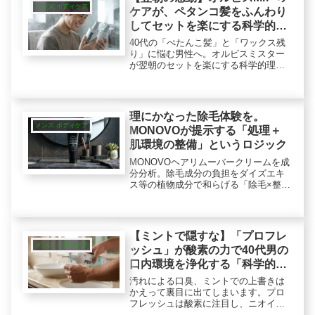
メンズ ボディケア
ケアが、ペタンコ髪をふんわり
してセットを楽にする科学的理
由
40代の「ぺたんこ髪」と「ワックス残
り」に悩む男性へ。オルビスミスター
が翌朝のセットを楽にする科学的理由
を成分オタクが解説します。ハードワ
ックスをスムーズに落とす洗浄力と、
ふんわり立ち上がる仕上がりの秘密と
は？haruとの比較も。
理にかなった除毛体験を。
メンズ ボディケア
MONOVOが提示する「処理＋
肌環境の整備」というロジック
MONOVOヘアリムーバークリームを成
分分析。除毛成分の負担をダイズエキ
ス等の植物成分で和らげる「除毛×整
肌」の同時並行ロジックを解説。コラ
ーゲンやヒアルロン酸で除毛後の乾燥
を防ぎ、清潔感ある肌へ。40代の敏感
肌に寄り添う設計を紐解きます。
【ミントで隠すな】「プロフレ
メンズ ボディケア
ッシュ」が酸素の力で40代男の
口内環境を浄化する「科学的ロ
ジック」
汚れによる口臭、ミントでの上書きは
かえって裏目に出てしまいます。プロ
フレッシュは酸素に注目し、ニオイに
アプローチ。「不味いけど働く」と話