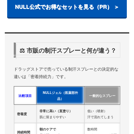
NULL公式でお得なセットを見る（PR） ＞
⚖️ 市販の制汗スプレーと何が違う？
ドラッグストアで売っている制汗スプレーとの決定的な
違いは「密着持続力」です。
NULLジェル（医薬部外
比較項目
一般的なスプレー
品）
非常に高い（直塗り）
低い（噴射）
密着度
肌に留まりやすい
汗で流れてしまう
朝のケアで
数時間
持続時間