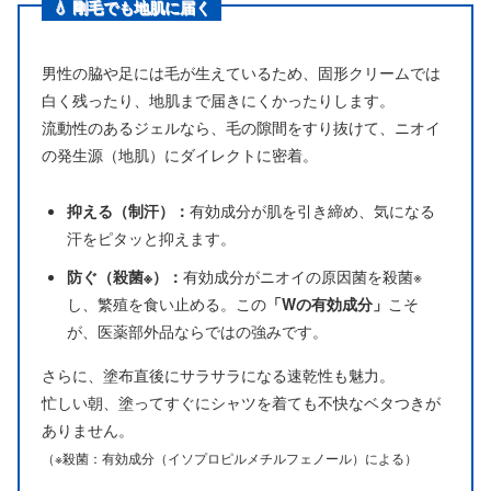
💧 剛毛でも地肌に届く
男性の脇や足には毛が生えているため、固形クリームでは
白く残ったり、地肌まで届きにくかったりします。
流動性のあるジェルなら、毛の隙間をすり抜けて、ニオイ
の発生源（地肌）にダイレクトに密着。
抑える（制汗）：
有効成分が肌を引き締め、気になる
汗をピタッと抑えます。
防ぐ（殺菌※）：
有効成分がニオイの原因菌を殺菌※
し、繁殖を食い止める。この
「Wの有効成分」
こそ
が、医薬部外品ならではの強みです。
さらに、塗布直後にサラサラになる速乾性も魅力。
忙しい朝、塗ってすぐにシャツを着ても不快なベタつきが
ありません。
（※殺菌：有効成分（イソプロピルメチルフェノール）による）