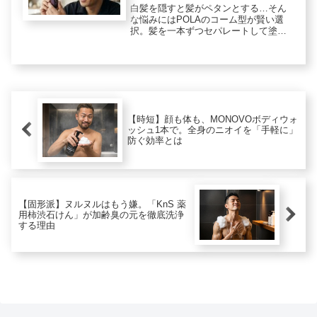
ふんわりカバーする
白髪を隠すと髪がペタンとする…そん
な悩みにはPOLAのコーム型が賢い選
択。髪を一本ずつセパレートして塗る
から、自然なふんわり感をキープ※。
敏感肌にも配慮した美容液成分で、痩
せた髪を健やかに保つ、POLAならでは
ののケアを解説。（※メイクアップ効
果）
【時短】顔も体も、MONOVOボディウォ
ッシュ1本で。全身のニオイを「手軽に」
防ぐ効率とは
【固形派】ヌルヌルはもう嫌。「KnS 薬
用柿渋石けん」が加齢臭の元を徹底洗浄
する理由