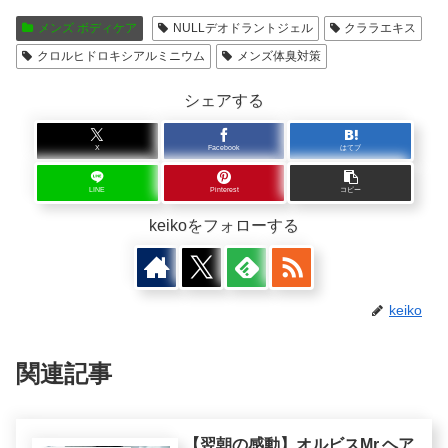
メンズ ボディケア
NULLデオドラントジェル
クララエキス
クロルヒドロキシアルミニウム
メンズ体臭対策
シェアする
X
Facebook
はてブ
LINE
Pinterest
コピー
keikoをフォローする
keiko
関連記事
【翌朝の感動】オルビスMr.ヘア