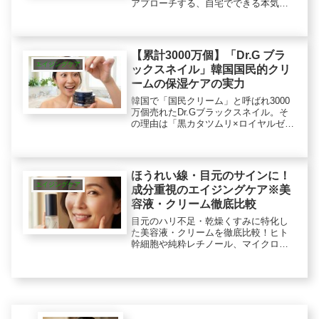
アプローチする、自宅でできる本気の
ケア5選を紹介。物理的にアプローチす
るヒアルロン酸パッチから塗る針クリ
ーム、シャワーまで、プロが選ぶ合理
的選択でハリ感のあるふっくらした印
【累計3000万個】「Dr.G ブラ
象を目指しましょう。
エイジングケア
ックスネイル」韓国国民的クリ
ームの保湿ケアの実力
韓国で「国民クリーム」と呼ばれ3000
万個売れたDr.Gブラックスネイル。そ
の理由は「黒カタツムリ×ロイヤルゼリ
ー」の濃密な保湿成分にありました。
さっぱり系では物足りない30代からの
年齢肌や、超乾燥肌のハリにアプロー
チする実力を徹底解説。
ほうれい線・目元のサインに！
エイジングケア
成分重視のエイジングケア※美
容液・クリーム徹底比較
目元のハリ不足・乾燥くすみに特化し
た美容液・クリームを徹底比較！ヒト
幹細胞や純粋レチノール、マイクロニ
ードル技術など「攻めの成分」で確か
なケアを求める方に。L Shot、ハリッ
チ、レチベイビーをレビュー。