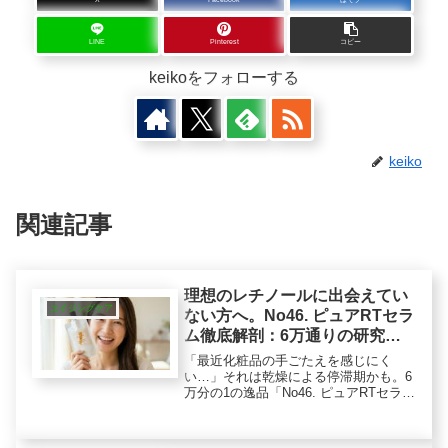
LINE
Pinterest
コピー
keikoをフォローする
keiko
関連記事
理想のレチノールに出会えてい
エイジングケア
ない方へ。No46. ピュアRTセラ
ム徹底解剖：6万通りの研究か
ら導いた高純粋レチノールとは
「最近化粧品の手ごたえを感じにく
い…」それは乾燥による停滞期かも。6
万分の1の逸品「No46. ピュアRTセラ
ム」は、高濃度・純粋レチノールでサ
ポートします。角質層のハリ感への悩
みへのアプローチと、毎日使いやすい