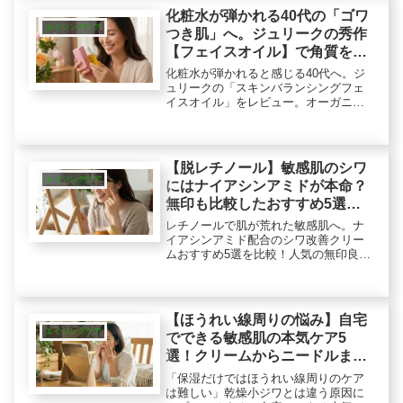
親和性にアプローチするロジックを解
化粧水が弾かれる40代の「ゴワ
説。
エイジングケア
つき肌」へ。ジュリークの秀作
【フェイスオイル】で角質を物
理的にほぐすアプローチ
化粧水が弾かれると感じる40代へ。ジ
ュリークの「スキンバランシングフェ
イスオイル」をレビュー。オーガニッ
クの力で硬くなった古い角質を柔らか
く「ほぐす」方法とは？ベタつきの少
ない使用感や、癒やしの香り、合理的
な使い方も紹介します。
【脱レチノール】敏感肌のシワ
エイジングケア
にはナイアシンアミドが本命？
無印も比較したおすすめ5選ラ
ンキング
レチノールで肌が荒れた敏感肌へ。ナ
イアシンアミド配合のシワ改善クリー
ムおすすめ5選を比較！人気の無印良品
やRF28、NALCの実力は？目元の深い
シワや顔のハリ不足など、悩み別の選
び方を解説。負担を抑えた年齢に応じ
たケアの正解はこれ。
【ほうれい線周りの悩み】自宅
エイジングケア
でできる敏感肌の本気ケア5
選！クリームからニードルまで
プロが選ぶ合理的選択
「保湿だけではほうれい線周りのケア
は難しい」乾燥小ジワとは違う原因に