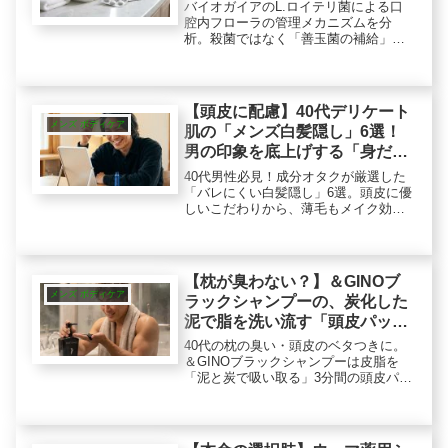
働く理由
バイオガイアのL.ロイテリ菌による口
腔内フローラの管理メカニズムを分
析。殺菌ではなく「善玉菌の補給」と
いう論理的アプローチで、朝の不快感
に働きかけます。成分オタクが推奨す
る、洗浄と定着を組み合わせた合理的
メンテナンスの新常識を解説。
【頭皮に配慮】40代デリケート
メンズ ボディケア
肌の「メンズ白髪隠し」6選！
男の印象を底上げする「身だし
なみギア」
40代男性必見！成分オタクが厳選した
「バレにくい白髪隠し」6選。頭皮に優
しいこだわりから、薄毛もメイク効果
でカバーする高機能ギアまで徹底比
較。スムーズに若々しい印象を演出す
る「身だしなみのロジカルな結論」を
教えます。
【枕が臭わない？】＆GINOブ
メンズ ボディケア
ラックシャンプーの、炭化した
泥で脂を洗い流す「頭皮パッ
ク」
40代の枕の臭い・頭皮のベタつきに。
＆GINOブラックシャンプーは皮脂を
「泥と炭で吸い取る」3分間の頭皮パッ
クです。成分オタクが独自の洗浄メカ
ニズムと、haruとの違い、使用感を徹
底解説。夕方の清潔感にアプローチす
る一本。