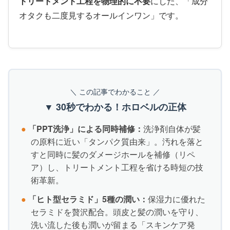
トリートメント工程を物理的に不要
にした、「成分
オタクも二度見するオールインワン」です。
＼ この記事でわかること ／
▼ 30秒でわかる！ホロベルの正体
●
「PPT洗浄」による同時補修：
洗浄剤自体が髪
の原料に近い「タンパク質由来」。汚れを落と
すと同時に髪のダメージホールを補修（リペ
ア）し、トリートメント工程を省ける時短の技
術革新。
●
「ヒト型セラミド」5種の潤い：
保湿力に優れた
セラミドを贅沢配合。頭皮と髪の潤いを守り、
洗い流した後も潤いが留まる「スキンケア発