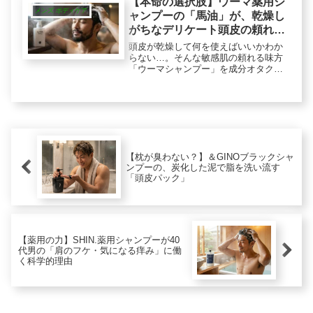
【本命の選択肢】ウーマ薬用シ
メンズ ボディケア
ャンプーの「馬油」が、乾燥し
がちなデリケート頭皮の頼れる
味方になる科学的理由
頭皮が乾燥して何を使えばいいかわか
らない…。そんな敏感肌の頼れる味方
「ウーマシャンプー」を成分オタクが
分析。洗うというより「馬油で保護す
る」という発想のメカニズムとは？
SHIN.との比較や、乾燥に悩む男性への
ロジカルな回答。
【枕が臭わない？】＆GINOブラックシャ
ンプーの、炭化した泥で脂を洗い流す
「頭皮パック」
【薬用の力】SHIN.薬用シャンプーが40
代男の「肩のフケ・気になる痒み」に働
く科学的理由