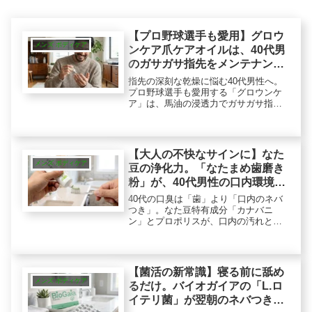
【プロ野球選手も愛用】グロウ
メンズ ボディケア
ンケア爪ケアオイルは、40代男
のガサガサ指先をメンテナンス
する？
指先の深刻な乾燥に悩む40代男性へ。
プロ野球選手も愛用する「グロウンケ
ア」は、馬油の浸透力でガサガサ指を
メンテナンスする本格派オイルです。
ベタつきにくく直ぐにスマホも操作可
能。ハンドクリームとは一線を画す指
先のメンテナンス・ギアをご紹介しま
【大人の不快なサインに】なた
す。
メンズ ボディケア
豆の浄化力。「なたまめ歯磨き
粉」が、40代男性の口内環境を
整える
40代の口臭は「歯」より「口内のネバ
つき」。なた豆特有成分「カナバニ
ン」とプロポリスが、口内の汚れとネ
バネバにアプローチします。累計150万
本売れた「伝統爽快なたまめ歯磨き
粉」の実力を、成分オタクが徹底分
析。
【菌活の新常識】寝る前に舐め
メンズ ボディケア
るだけ。バイオガイアの「L.ロ
イテリ菌」が翌朝のネバつきに