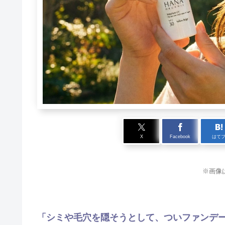
X
Facebook
はて
※画像
「シミや毛穴を隠そうとして、ついファンデ