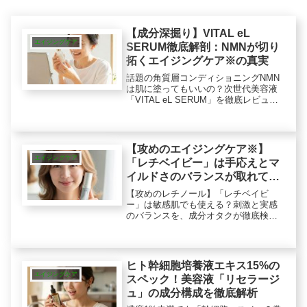
【成分深掘り】VITAL eL
エイジングケア
SERUM徹底解剖：NMNが切り
拓くエイジングケア※の真実
話題の角質層コンディショニングNMN
は肌に塗ってもいいの？次世代美容液
「VITAL eL SERUM」を徹底レビュ
ー。レチノール等の刺激が苦手な方必
見。ヒト幹細胞とのW配合で叶える
「塗るNMN」の真実と、肌年齢にアプ
ローチする合理的な使い方を解説しま
【攻めのエイジングケア※】
す。
エイジングケア
「レチベイビー」は手応えとマ
イルドさのバランスが取れて
る？敏感肌のプロが検証
【攻めのレチノール】「レチベイビ
ー」は敏感肌でも使える？刺激と実感
のバランスを、成分オタクが徹底検
証。独自の角質ケアと守り成分で「肌
を労わりながら結果を出す」か、使い
方と成分表（レチノール/セラミド）か
ら解説。
ヒト幹細胞培養液エキス15%の
エイジングケア
スペック！美容液「リセラージ
ュ」の成分構成を徹底解析