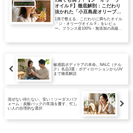
エイジングケア
オイル F】徹底解剖：こだわり
抜かれた「小豆島産オリーブ」
の実力
1滴で整える、こだわりに満ちたオイル
「ジ・オリーヴオイル F」をレビュ
ー。フランス産100%・無添加の高級オ
イルが、40代の乾く肌をツヤ肌へ。ベ
タつきにくいまさかの使用感とは？食
用・一般的なオイルとの違いやお得な
お試しセット情報も紹介します。
敏感肌ボディケアの本命。NALC（ナル
ク）名品3選：ボディローションからUV
まで徹底解説
混ぜない待たない、安い！ソーダスパフ
ォーム：炭酸パックの常識を覆す、忙し
い人の合理的な選択