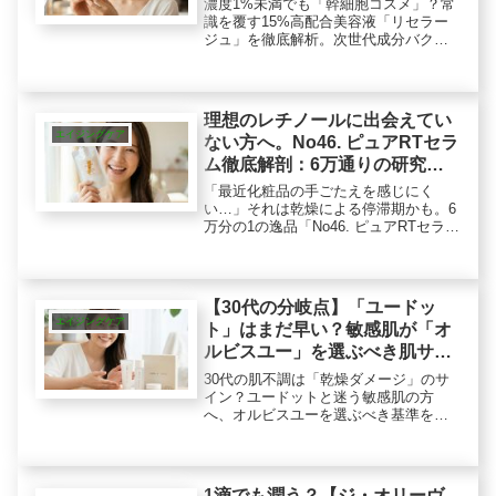
濃度1%未満でも「幹細胞コスメ」？常
識を覆す15%高配合美容液「リセラー
ジュ」を徹底解析。次世代成分バクチ
オールや卵殻膜エキスとの相乗とは。
これまでのケアで実感できなかった人
へ、成分オタクが「本気」の理由を解
説します。
理想のレチノールに出会えてい
エイジングケア
ない方へ。No46. ピュアRTセラ
ム徹底解剖：6万通りの研究か
ら導いた高純粋レチノールとは
「最近化粧品の手ごたえを感じにく
い…」それは乾燥による停滞期かも。6
万分の1の逸品「No46. ピュアRTセラ
ム」は、高濃度・純粋レチノールでサ
ポートします。角質層のハリ感への悩
みへのアプローチと、毎日使いやすい
親和性にアプローチするロジックを解
【30代の分岐点】「ユードッ
説。
エイジングケア
ト」はまだ早い？敏感肌が「オ
ルビスユー」を選ぶべき肌サイ
ンとは
30代の肌不調は「乾燥ダメージ」のサ
イン？ユードットと迷う敏感肌の方
へ、オルビスユーを選ぶべき基準を成
分視点で解説します。摩擦軽減の「と
ろぱしゃ」処方のメリットや、980円で
試せる投資価値について徹底分析。
1滴でも潤う？【ジ・オリーヴ