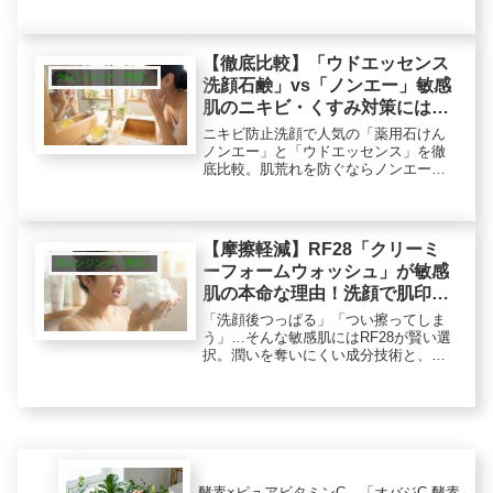
面活性剤不使用の厳選設計。天然サポ
ニンが汚れを穏やかに落とし、洗うた
びに潤うようなモチモチ肌へ導きま
す。
【徹底比較】「ウドエッセンス
クレンジング・洗顔・ピーリング
洗顔石鹸」vs「ノンエー」敏感
肌のニキビ・くすみ対策にはど
っち？
ニキビ防止洗顔で人気の「薬用石けん
ノンエー」と「ウドエッセンス」を徹
底比較。肌荒れを防ぐならノンエー、
乾燥くすみケアならウドエッセンスが
本命です。成分や泡質の違いから、今
のあなたの敏感肌が選ぶべき「本命の1
個」をプロが判定します。
【摩擦軽減】RF28「クリーミ
クレンジング・洗顔・ピーリング
ーフォームウォッシュ」が敏感
肌の本命な理由！洗顔で肌印象
は変わる
「洗顔後つっぱる」「つい擦ってしま
う」…そんな敏感肌にはRF28が賢い選
択。潤いを奪いにくい成分技術と、弾
力泡による「摩擦軽減洗顔」を徹底解
説。その後のスキンケアの実力を引き
出す「泡プレス」とは？プロが教える
正しい洗い方を公開。
酵素×ピュアビタミンC。「オバジC 酵素