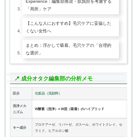
Experience：編集部推奨・肌負担を考慮する
「局所」ケア
【こんな人におすすめ】毛穴ケアに妥協した
くない女性へ
まとめ：浮かして吸着。毛穴ケアの「合理的
な選択」
📍 成分オタク編集部の分析メモ
区分
化粧品（洗顔料）
洗浄メカ
W酵素（洗浄）× W泥（吸着）のハイブリッド
ニズム
プロテアーゼ、リパーゼ、ガスール、ホワイトクレイ、セ
キー成分
ラミド、ヒアルロン酸