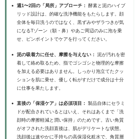
週1〜2回の「局所」アプローチ：
酵素と泥のハイブ
リッド設計は、的確な洗浄機能をもたらします。顔
全体を毎日洗うのではなく、黒ずみやザラつきが気
になるTゾーン（額・鼻）やあご周辺のみに泡を乗
せ、ピンポイントでケアを行ってください。
泥の吸着力に任せ、摩擦を与えない：
泥が汚れを密
着して絡め取るため、指でゴシゴシと物理的な摩擦
を加える必要はありません。しっかり泡立てたクッ
ションを肌に乗せ、優しく転がすだけで成分は十分
に仕事を果たします。
直後の「保湿ケア」は必須項目：
製品自体にセラミ
ドが配合されているとはいえ、それはあくまで「洗
顔時の摩擦軽減と潤い保持」のためです。古い角質
がオフされた洗顔直後は、肌がデリケートな状態。
洗顔後は速やかに手持ちの高保湿化粧水で、角質層