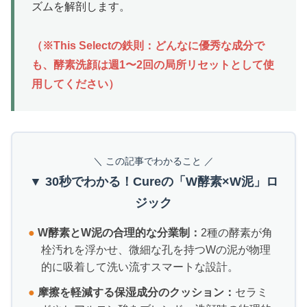
ズムを解剖します。
（※This Selectの鉄則：どんなに優秀な成分で
も、酵素洗顔は週1〜2回の局所リセットとして使
用してください）
＼ この記事でわかること ／
▼ 30秒でわかる！Cureの「W酵素×W泥」ロ
ジック
●
W酵素とW泥の合理的な分業制：
2種の酵素が角
栓汚れを浮かせ、微細な孔を持つWの泥が物理
的に吸着して洗い流すスマートな設計。
●
摩擦を軽減する保湿成分のクッション：
セラミ