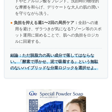
ドやヒアルロン酸をブレンド。洗顔時の物理的
な摩擦を和らげ、デリケートな大人の肌の潤い
を守りながら洗う。
●
負担を抑える週1〜2回の局所ケア：
全顔への連
用を避け、ザラつきが気になるTゾーン等のスポ
ット運用に留めることで、肌への負担をロジカ
ルに回避する。
結論：ただ脱脂力の高い成分で落してはならな
い。「酵素で浮かせ、泥で吸着する」という無駄
のないハイブリッドな分業ロジックを選択せよ。