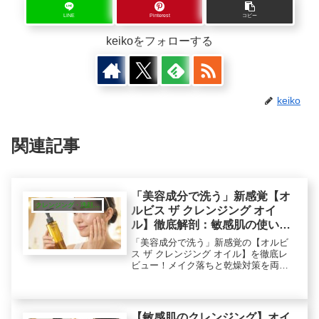
LINE
Pinterest
コピー
keikoをフォローする
keiko
関連記事
「美容成分で洗う」新感覚【オ
クレンジング・洗顔・ピーリング
ルビス ザ クレンジング オイ
ル】徹底解剖：敏感肌の使い方
も
「美容成分で洗う」新感覚の【オルビ
ス ザ クレンジング オイル】を徹底レ
ビュー！メイク落ちと乾燥対策を両立
する「肌なじみ成分」のメカニズム
と、「摩擦を極力抑えた乳化」の正し
い手順を解説。オルビスのオイルで
「落とすケア」を見直しませんか？
【敏感肌のクレンジング】オイ