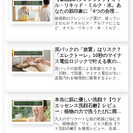
クレンジング・洗顔・ピーリング
ル・リキッド・ミルク・水。あ
なたの肌印象に「4つの合理的
回答」
敏感肌のクレンジング選び、迷ってい
ませんか？オルビス・アルファピニな
ど、オイル・リキッド・水・ミルクの4
タイプを徹底比較。「時短」や「癒や
し」など、あなたの今の肌と生活に合
う「運命の1本」見つかります。使い分
けのコツも解説。
泥パックの「放置」はリスク？
クレンジング・洗顔・ピーリング
「エレクトーレ」10秒のマイナ
ス電位ロジックで叶える夜の低
摩擦洗顔
泥パックの放置による乾燥リスクを
「10秒」で回避。マイナス電位が古い
皮脂汚れを物理的に吸着するエレクト
ーレの合理的なメカニズムを解剖。泡
立て不要で摩擦を抑え、潤いを守りな
がらキメを整える、大人の夜に相応し
いエイジングケア※の正体とは。（※
本当に肌に優しい洗顔？【ウド
年齢に応じたケア）
クレンジング・洗顔・ピーリング
エッセンス洗顔石鹸】レビュ
ー：植物の力で洗うたびに潤う
新鮮な体験
大人のデリケートな肌の乾燥に悩む方
へ。植物成分「ウド」エキス配合【ウ
ド洗顔石鹸】を徹底レビュー。合成界