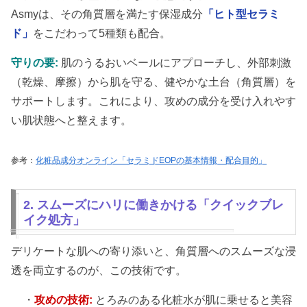
Asmyは、その角質層を満たす保湿成分
「ヒト型セラミ
ド」
をこだわって5種類も配合。
守りの要:
肌のうるおいベールにアプローチし、外部刺激
（乾燥、摩擦）から肌を守る、健やかな土台（角質層）を
サポートします。これにより、攻めの成分を受け入れやす
い肌状態へと整えます。
参考：
化粧品成分オンライン「セラミドEOPの基本情報・配合目的」
2. スムーズにハリに働きかける「クイックブレ
イク処方」
デリケートな肌への寄り添いと、角質層へのスムーズな浸
透を両立するのが、この技術です。
・
攻めの技術:
とろみのある化粧水が肌に乗せると美容