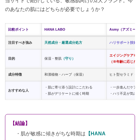
当サイトで紹介している、敏感肌向けの2大ブランド。今
のあなたの肌にはどちらが必要でしょうか？
比較ポイント
HANA LABO
Asmy（アズミー）
注目すべき強み
天然成分・厳選成分処方
ハリサポート技術
エイジングケア※
目的
保湿・整肌
（守り）
（※年齢に応じた
成分特徴
和漢植物・ハーブ（保湿）
ヒト型セラミド・
・肌に寄り添う設計にこだわる
・一歩進んだケア
おすすめな人
・肌がデリケートに傾く時期
・ハリ不足が気に
【結論】
・肌が敏感に傾きがちな時期は
【HANA