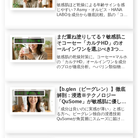
添う「攻めと守り」
敏感肌ほど乾燥による年齢サインを感
じやすい？Asmy・オルビス・HANA
LABOを成分から徹底比較。肌の「コン
ディション」に合わせた攻めと守りの
選び方を解説します。トラネキサム酸
やヒト型セラミドなど、今のあなたの
肌ステージに理想的な1本を提案しま
まだ重ね塗りしてる？敏感肌こ
す。
ニキビ・肌荒れ・敏感肌
そコーセー「カルテHD」のオ
ールインワンを選ぶべき3つの
ロジック
敏感肌の乾燥対策に。コーセー×マルホ
の「カルテHD」オールインワンを成分
のプロが徹底分析。ヘパリン類似物質
HDの作用や、NALCとの使い分け術、
コスパまで解説。重ね塗りの摩擦を減
らし、1日50円で叶う「お守り保湿」の
実力とは？
【b.glen（ビーグレン）】徹底
ニキビ・肌荒れ・敏感肌
解剖：浸透※テクノロジー
「QuSome」が敏感肌に優しい
理由
「成分は良いのに実感が薄い」と感じ
る方へ。ビーグレン独自の浸透技術
QuSomeが角質層にスムーズに届ける
理由と、毛穴・ニキビ・エイジングな
ど悩み別トライアルセットの選び方を
徹底解説。Cセラムやクレイ洗顔の使用