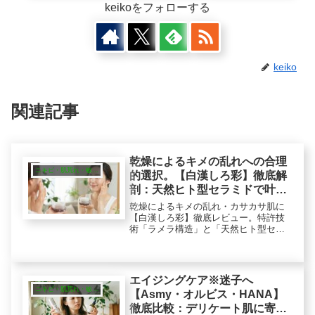
keikoをフォローする
keiko
関連記事
乾燥によるキメの乱れへの合理
ニキビ・肌荒れ・敏感肌
的選択。【白漢しろ彩】徹底解
剖：天然ヒト型セラミドで叶え
る「角質層の構造」着目の保湿
乾燥によるキメの乱れ・カサカサ肌に
ケア
【白漢しろ彩】徹底レビュー。特許技
術「ラメラ構造」と「天然ヒト型セラ
ミド」が乾燥で乱れがちな潤いベール
を整肌。「角質層をうるおいで満た
す」クリームの実力とワセリンとの使
い分けを解説します。
エイジングケア※迷子へ
ニキビ・肌荒れ・敏感肌
【Asmy・オルビス・HANA】
徹底比較：デリケート肌に寄り