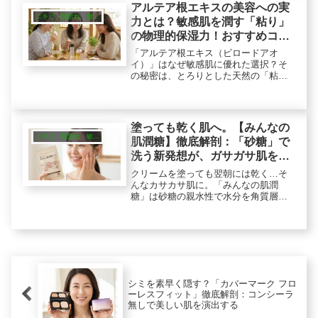
感レビューも。
アルテア根エキスの美容への実
ニキビ・肌荒れ・敏感肌
力とは？敏感肌を潤す「粘り」
の物理的保湿力！おすすめコス
メも紹介！
「アルテア根エキス（ビロードアオ
イ）」はなぜ敏感肌に優れた選択？そ
の秘密は、とろりとした天然の「粘
液」にありました。肌表面にヴェール
を纏い乾燥を防ぐ、水分を抱え込む美
容への実力を解説。この成分を大切に
育てているオーガニックブランドも紹
塗っても乾く肌へ。【みんなの
介します。
ニキビ・肌荒れ・敏感肌
肌潤糖】徹底解剖：「砂糖」で
洗う新発想が、ガサガサ肌を潤
す理由
クリームを塗っても翌朝には乾く…そ
んなカサカサ肌に。「みんなの肌潤
糖」は砂糖の親水性で水分を角質層に
キープする新発想スキンケアです。敏
感肌でも使いやすい厳選設計、実力を
引き出す使い方を徹底解説。保湿ケア
に物足りなさを感じている方必見で
す。
シミを素早く隠す？「カバーマーク フロ
ーレスフィット」徹底解剖：コンシーラ
無しで美しい肌を演出する