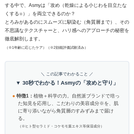
する中で、Asmyは「攻め（乾燥による小じわを目立たな
くする
）」を両立できるのか？
※
とろみがあるのにスムーズに馴染む（角質層まで）、その
不思議なテクスチャーと、ハリ感へのアプローチの秘密を
徹底解剖します。
（※1年齢に応じたケア）（※2効能評価試験済み）
＼ この記事でわかること ／
▼ 30秒でわかる！Asmyの「攻めと守り」
●
特徴1：
植物＋科学の力。自然派ブランドで培っ
た知見を応用し、こだわりの美容成分※を、肌
に寄り添いながら角質層のすみずみまで届け
る。
（※ヒト型セラミド・コケモモ葉エキス等保湿成分）