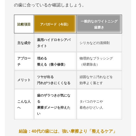
の歯に合っているか確認しましょう。
一般的なホワイトニング
比較項目
アパガード（今回）
歯磨き
薬用ハイドロキシアパ
主な成分
シリカなどの清掃剤
タイト
アプロー
埋める
物理的なブラッシング
チ
整える（微小修復）
（研磨除去）
ツヤが出る
頑固なヤニ汚れなどを
メリット
汚れがつきにくくなる
効率よく落とす
歯のザラつきが気にな
こんな人
る
タバコのヤニや
へ
摩擦ダメージを抑えた
着色がひどい人
い
結論：40代の歯には、強い摩擦より「整えるケア」