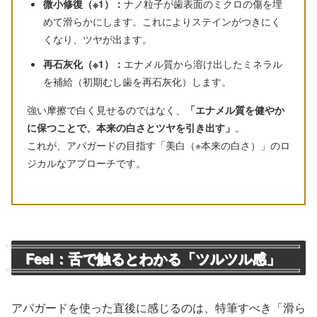
微小修復（※1）：
ナノ粒子が歯表面のミクロの傷を埋
めて滑らかにします。これによりステインがつきにく
くなり、ツヤが出ます。
再石灰化（※1）：
エナメル質から溶け出したミネラル
を補給（初期むし歯を再石灰化）します。
強い摩擦で白く見せるのではなく、
「エナメル質を健やか
に保つことで、本来の白さとツヤを引き出す」
。
これが、アパガードの目指す「美白（※本来の白さ）」のロ
ジカルなアプローチです。
Feel：舌で触るとわかる「ツルツル感」
アパガードを使った直後に感じるのは、特筆すべき「滑ら