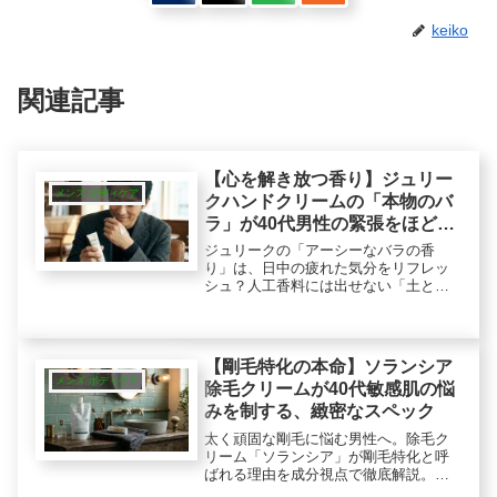
keiko
関連記事
【心を解き放つ香り】ジュリー
メンズ ボディケア
クハンドクリームの「本物のバ
ラ」が40代男性の緊張をほど
く？
ジュリークの「アーシーなバラの香
り」は、日中の疲れた気分をリフレッ
シュ？人工香料には出せない「土と茎
の香り」がリラックスタイムにお供し
ます。成分オタクが説くイソップとの
違いと、「塗るリフレッシュ・ギア」
の正体とは。
【剛毛特化の本命】ソランシア
メンズ ボディケア
除毛クリームが40代敏感肌の悩
みを制する、緻密なスペック
太く頑固な剛毛に悩む男性へ。除毛ク
リーム「ソランシア」が剛毛特化と呼
ばれる理由を成分視点で徹底解説。太
い毛にアプローチする強力な除毛力