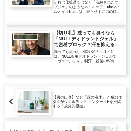
それは化粧品ではなく「洗練されたオ
ブジェ」のようなネイルケア。ukaネイ
ルオイルBasicは、香らせずに男の指先
を整える大人のガジェットです。ベタ
つきにくく、リップケアも可能。仕事
の合間の気分転換スイッチとして、40
代男性に推したい一本を成分オタクが
【切り札】洗っても臭うなら
解説。
メンズ ボディケア
「NULLデオドラントジェル」
で密着ブロック？汗を抑えるロ
ジック
洗っても流れない脇や足のニオイに
は、NULL薬用デオドラントジェルで
「ヴェール」を。制汗・殺菌のW有効
成分が汗と菌をサポートします。剛毛
でも地肌に届くジェル処方、無香料で
バレにくい使用感など、スプレーとは
違う「攻めの整え」力を成分視点で解
説。
【男の口臭】なぜ「緑の液体」？ 成分オ
タクがウエルテック コンクールFを推奨
する「成分的根拠」