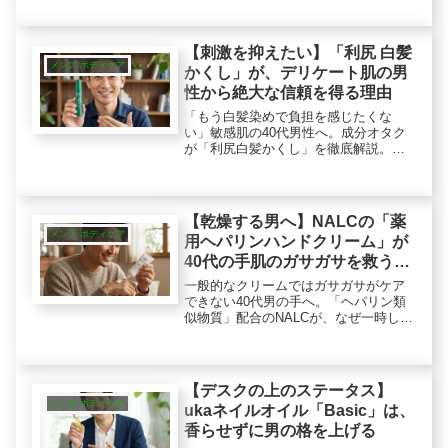
と、敏感肌を考慮した豊富な保湿成分
のハイブリッド設計。摩擦を防ぐ論理
的なムダ毛ケアの実力を紐解きます。
【刺激を抑えたい】「利尻 白髪
メンズ ボディケア
かくし」が、デリケート肌の男
性から絶大な信頼を得る理由
「もう白髪染めで負担を感じたくな
い」敏感肌の40代男性へ。成分オタク
が「利尻白髪かくし」を徹底解説。ジ
アミン不使用、天然昆布と植物色素で
染めるマイルド設計の白髪染めの実力
とは？不器用でも使いやすい筆タイプ
の使用感も検証。
【乾燥する男へ】NALCの「薬
メンズ ボディケア
用ヘパリンハンドクリーム」が
40代の手肌のガサガサを救う理
由
一般的なクリームではガサガサがケア
できない40代男の手へ。「ヘパリン類
似物質」配合のNALCが、なぜ一時しの
ぎの「ベール」ではなく「手荒れ防
止」なのか？3歳から使えるマイルドさ
や、NULLとの違いを成分オタクが分
析。家族で使える「実力派」の真価を
【デスクの上のステータス】
解説します。
メンズ ボディケア
ukaネイルオイル「Basic」は、
香らせずに男の格を上げる