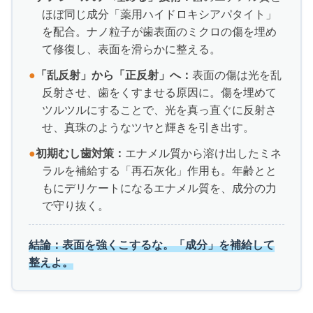
ほぼ同じ成分「薬用ハイドロキシアパタイト」
を配合。ナノ粒子が歯表面のミクロの傷を埋め
て修復し、表面を滑らかに整える。
●
「乱反射」から「正反射」へ：
表面の傷は光を乱
反射させ、歯をくすませる原因に。傷を埋めて
ツルツルにすることで、光を真っ直ぐに反射さ
せ、真珠のようなツヤと輝きを引き出す。
●
初期むし歯対策
：
エナメル質から溶け出したミネ
ラルを補給する「再石灰化」作用も。年齢とと
もにデリケートになるエナメル質を、成分の力
で守り抜く。
結論：表面を強くこするな。「成分」を補給して
整えよ。